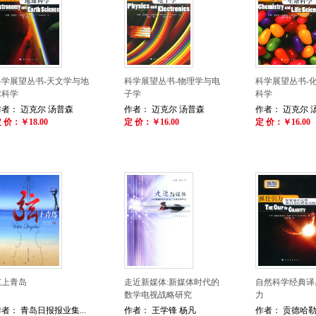
科学展望丛书-天文学与地
科学展望丛书-物理学与电
科学展望丛书-
球科学
子学
科学
作者： 迈克尔 汤普森
作者： 迈克尔 汤普森
作者： 迈克尔 
 价：￥18.00
定 价：￥16.00
定 价：￥16.00
弦上青岛
走近新媒体:新媒体时代的
自然科学经典译
数学电视战略研究
力
者： 青岛日报报业集...
作者： 王学锋 杨凡
作者： 贡德哈