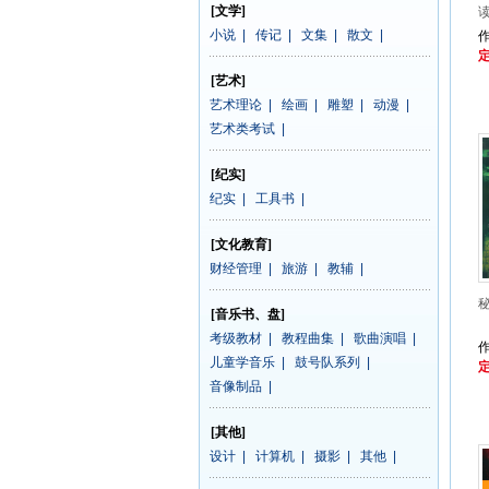
[文学]
小说
|
传记
|
文集
|
散文
|
作
定
[艺术]
艺术理论
|
绘画
|
雕塑
|
动漫
|
艺术类考试
|
[纪实]
纪实
|
工具书
|
[文化教育]
财经管理
|
旅游
|
教辅
|
[音乐书、盘]
考级教材
|
教程曲集
|
歌曲演唱
|
作
儿童学音乐
|
鼓号队系列
|
定
音像制品
|
[其他]
设计
|
计算机
|
摄影
|
其他
|