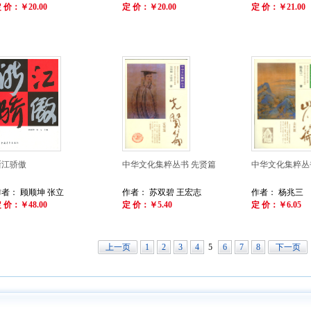
 价：￥20.00
定 价：￥20.00
定 价：￥21.00
浙江骄傲
中华文化集粹丛书 先贤篇
中华文化集粹丛
作者： 顾顺坤 张立
作者： 苏双碧 王宏志
作者： 杨兆三
 价：￥48.00
定 价：￥5.40
定 价：￥6.05
上一页
1
2
3
4
5
6
7
8
下一页