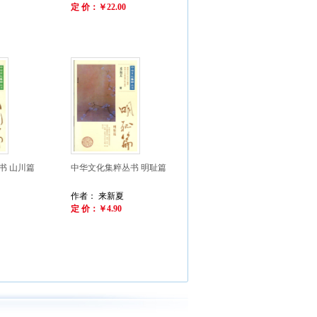
定 价：￥22.00
书 山川篇
中华文化集粹丛书 明耻篇
作者： 来新夏
定 价：￥4.90