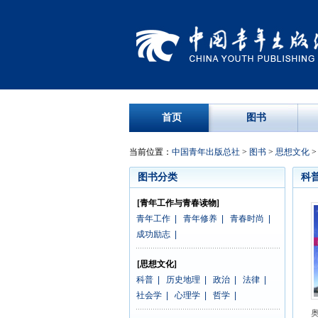
首页
图书
当前位置：
中国青年出版总社
>
图书
>
思想文化
图书分类
科
[青年工作与青春读物]
青年工作
|
青年修养
|
青春时尚
|
成功励志
|
[思想文化]
科普
|
历史地理
|
政治
|
法律
|
社会学
|
心理学
|
哲学
|