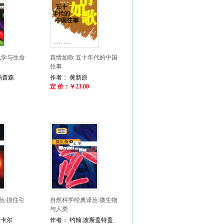
化学与生命
真情如歌 五十年代的中国
往事
汤普森
作者： 黄新原
定 价：￥23.00
丛:抓住引
自然科学经典译丛:微生物
与人类
勒卡尔
作者： 约翰.波斯盖特盖