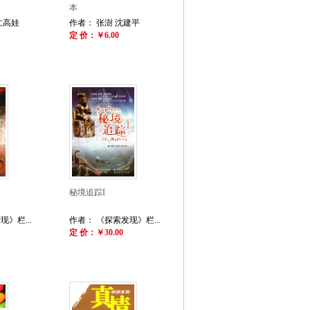
本
仁高娃
作者： 张澍 沈建平
定 价：￥6.00
秘境追踪I
》栏...
作者： 《探索发现》栏...
定 价：￥30.00