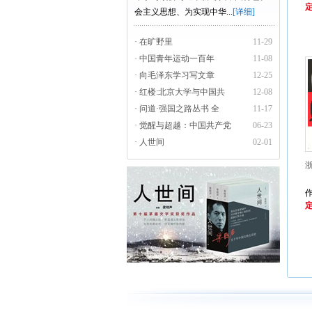
定
会主义思想、为实现中华...
[详细]
· 在旷野里
11-29
· 中国青年运动一百年
11-08
· 向毛泽东学习写文章
12-25
· 红楼:北京大学与中国共
12-08
· 问道·强国之路丛书 全
11-17
· 觉醒与超越：中国共产党
06-23
· 人世间
02-01
定