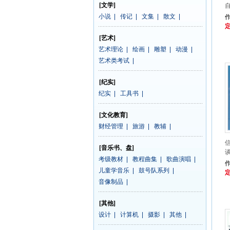
[文学]
小说
|
传记
|
文集
|
散文
|
作
定
[艺术]
艺术理论
|
绘画
|
雕塑
|
动漫
|
艺术类考试
|
[纪实]
纪实
|
工具书
|
[文化教育]
财经管理
|
旅游
|
教辅
|
[音乐书、盘]
考级教材
|
教程曲集
|
歌曲演唱
|
儿童学音乐
|
鼓号队系列
|
定
音像制品
|
[其他]
设计
|
计算机
|
摄影
|
其他
|