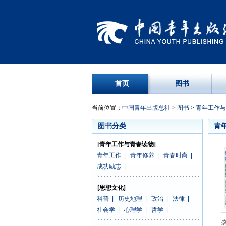
首页
图书
当前位置：
中国青年出版总社
>
图书
>
青年工作与
图书分类
青
[青年工作与青春读物]
青年工作
|
青年修养
|
青春时尚
|
成功励志
|
[思想文化]
科普
|
历史地理
|
政治
|
法律
|
社会学
|
心理学
|
哲学
|