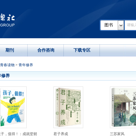
图书
期刊
合作咨询
下载专区
青春读物
>
青年修养
年修养
孩子，值得！：成就坚韧
君子养成
三苏家风