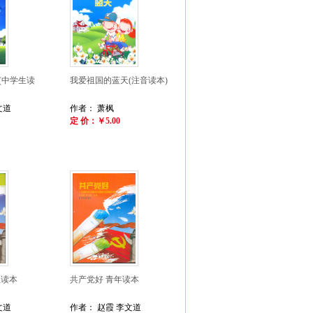
(中学生读
我爱祖国的蓝天(注音读本)
文道
作者： 萧枫
定 价：￥5.00
生读本
共产党好 青年读本
文道
作者： 赵霞 李文道