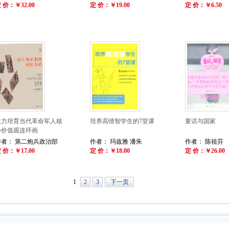
 价：￥32.00
定 价：￥19.00
定 价：￥6.50
大力培育当代革命军人核
培养高情智学生的7堂课
童话与国家
心价值观连环画
作者： 第二炮兵政治部
作者： 玛兹雅 潘朱
作者： 陈祖芬
 价：￥17.00
定 价：￥18.00
定 价：￥26.00
1
2
3
下一页