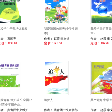
高校学生干部培训教程
我爱祖国的蓝天(小学生读
我爱祖国的蓝天
本)
本)
作者： 石国亮
作者： 赵霞 李文道
作者： 赵霞 李
 价：￥36.00
定 价：￥5.50
定 价：￥6.50
拨青春 保护成长 全国12
追梦人
共产党好 中学
55青少年服务台...
者： 共青团中央维护...
作者： 共青团中央宣传部
作者： 赵霞 李