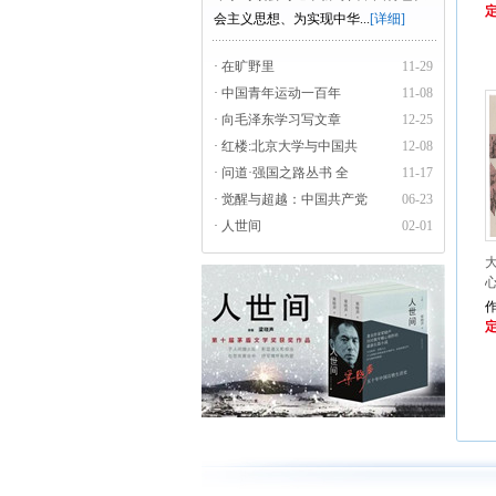
定
会主义思想、为实现中华...
[详细]
· 在旷野里
11-29
· 中国青年运动一百年
11-08
· 向毛泽东学习写文章
12-25
· 红楼:北京大学与中国共
12-08
· 问道·强国之路丛书 全
11-17
· 觉醒与超越：中国共产党
06-23
· 人世间
02-01
定