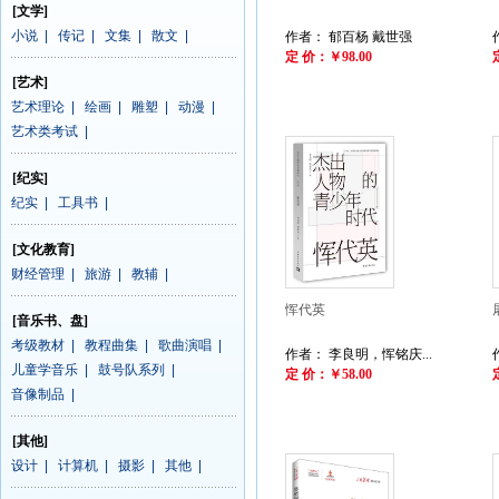
[文学]
小说
|
传记
|
文集
|
散文
|
作者： 郁百杨 戴世强
定 价：￥98.00
[艺术]
艺术理论
|
绘画
|
雕塑
|
动漫
|
艺术类考试
|
[纪实]
纪实
|
工具书
|
[文化教育]
财经管理
|
旅游
|
教辅
|
恽代英
[音乐书、盘]
考级教材
|
教程曲集
|
歌曲演唱
|
作者： 李良明，恽铭庆...
儿童学音乐
|
鼓号队系列
|
定 价：￥58.00
音像制品
|
[其他]
设计
|
计算机
|
摄影
|
其他
|