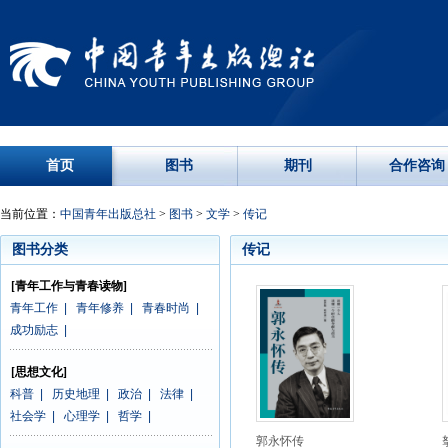
首页
图书
期刊
合作咨询
当前位置：
中国青年出版总社
>
图书
>
文学
>
传记
图书分类
传记
[青年工作与青春读物]
青年工作
|
青年修养
|
青春时尚
|
成功励志
|
[思想文化]
科普
|
历史地理
|
政治
|
法律
|
社会学
|
心理学
|
哲学
|
郭永怀传