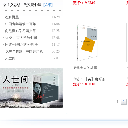
定 价：￥32.00
会主义思想、为实现中华...
[详细]
· 在旷野里
11-29
· 中国青年运动一百年
11-08
· 向毛泽东学习写文章
12-25
· 红楼:北京大学与中国共
12-08
· 问道·强国之路丛书 全
11-17
· 觉醒与超越：中国共产党
06-23
· 人世间
02-01
居里夫人的故事
作者： 【英】埃莉诺·...
定 价：￥38.00
1
2