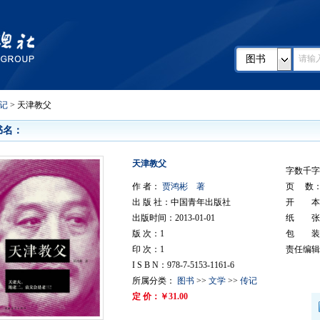
图书
记
> 天津教父
书名：
天津教父
字数千字：
作 者：
贾鸿彬 著
页 数： 
出 版 社：中国青年出版社
开 本：
出版时间：2013-01-01
纸 张
版 次：1
包 装
印 次：1
责任编辑
I S B N：978-7-5153-1161-6
所属分类：
图书
>>
文学
>>
传记
定 价：￥31.00