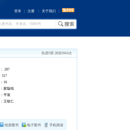
登录
|
注册
|
关于我们
|
热度0票 浏览6964次
 287
317
16
：胶版纸
：平装
：王钦仁
纸质图书
电子图书
手机阅读