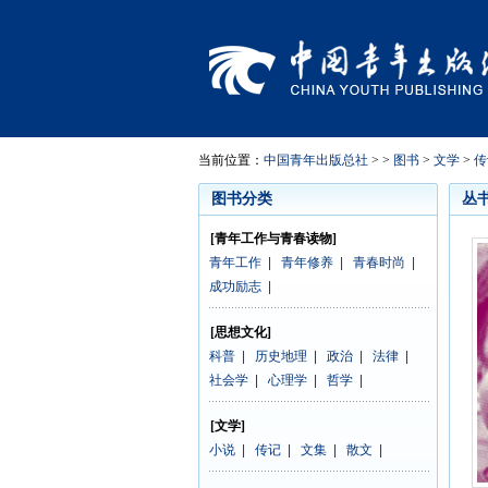
当前位置：
中国青年出版总社
> >
图书
>
文学
>
传
图书分类
丛
[青年工作与青春读物]
青年工作
|
青年修养
|
青春时尚
|
成功励志
|
[思想文化]
科普
|
历史地理
|
政治
|
法律
|
社会学
|
心理学
|
哲学
|
[文学]
小说
|
传记
|
文集
|
散文
|