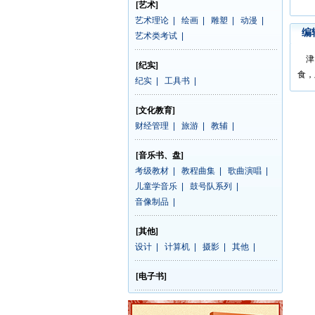
[艺术]
艺术理论
|
绘画
|
雕塑
|
动漫
|
编
艺术类考试
|
津门
[纪实]
食，
纪实
|
工具书
|
[文化教育]
财经管理
|
旅游
|
教辅
|
[音乐书、盘]
考级教材
|
教程曲集
|
歌曲演唱
|
儿童学音乐
|
鼓号队系列
|
音像制品
|
[其他]
设计
|
计算机
|
摄影
|
其他
|
[电子书]