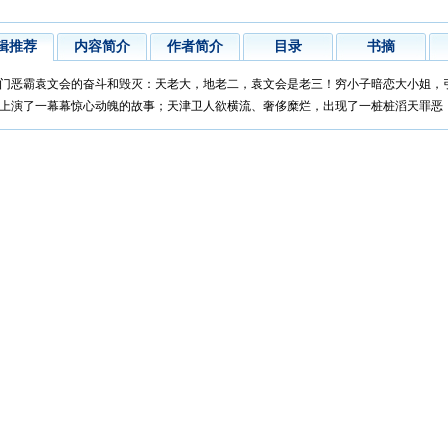
辑推荐
内容简介
作者简介
目录
书摘
恶霸袁文会的奋斗和毁灭：天老大，地老二，袁文会是老三！穷小子暗恋大小姐，
上演了一幕幕惊心动魄的故事；天津卫人欲横流、奢侈糜烂，出现了一桩桩滔天罪恶