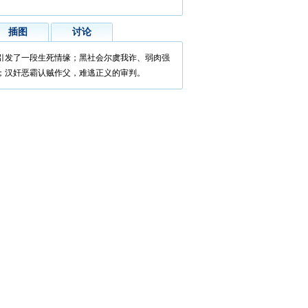
插图
讨论
引发了一段生死情缘；黑社会尔虞我诈、弱肉强
；汉奸恶霸认贼作父，难逃正义的审判。