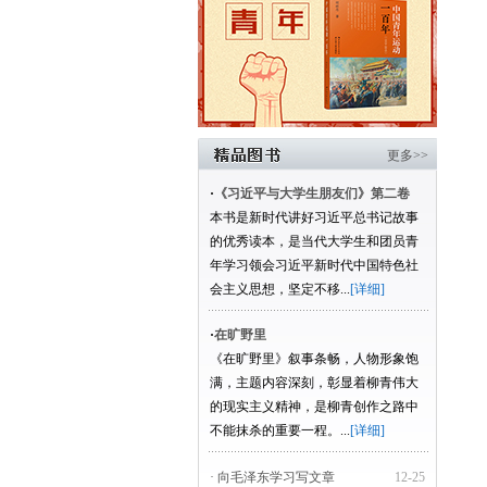
更多>>
·
《习近平与大学生朋友们》第二卷
本书是新时代讲好习近平总书记故事
的优秀读本，是当代大学生和团员青
年学习领会习近平新时代中国特色社
会主义思想，坚定不移...
[详细]
·
在旷野里
《在旷野里》叙事条畅，人物形象饱
满，主题内容深刻，彰显着柳青伟大
的现实主义精神，是柳青创作之路中
不能抹杀的重要一程。...
[详细]
· 向毛泽东学习写文章
12-25