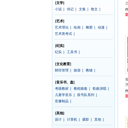
[文学]
小说
|
传记
|
文集
|
散文
|
定
[艺术]
艺术理论
|
绘画
|
雕塑
|
动漫
|
艺术类考试
|
[纪实]
纪实
|
工具书
|
[文化教育]
财经管理
|
旅游
|
教辅
|
[音乐书、盘]
牙
考级教材
|
教程曲集
|
歌曲演唱
|
作
儿童学音乐
|
鼓号队系列
|
定
音像制品
|
[其他]
设计
|
计算机
|
摄影
|
其他
|