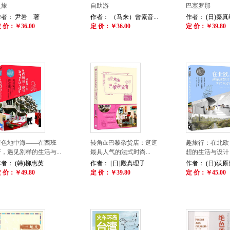
之旅
自助游
巴塞罗那
作者： 尹岩 著
作者： （马来）曾素音...
作者： (日)秦
 价：￥36.00
定 价：￥36.00
定 价：￥39.80
着色地中海——在西班
转角de巴黎杂货店：逛逛
趣旅行：在北欧
，遇见别样的生活与...
最具人气的法式时尚...
想的生活与设计
者： (韩)柳惠英
作者： [日]殿真理子
作者： (日)荻原健
 价：￥49.80
定 价：￥39.80
定 价：￥45.00