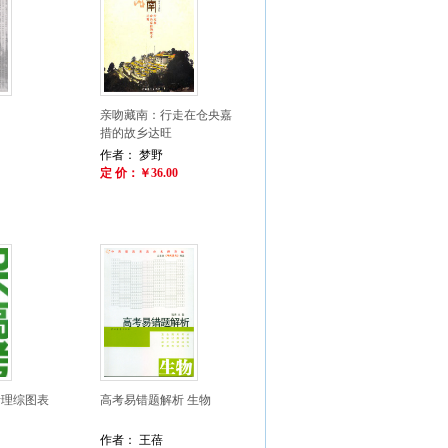
亲吻藏南：行走在仓央嘉
措的故乡达旺
作者： 梦野
定 价：￥36.00
考理综图表
高考易错题解析 生物
作者： 王蓓