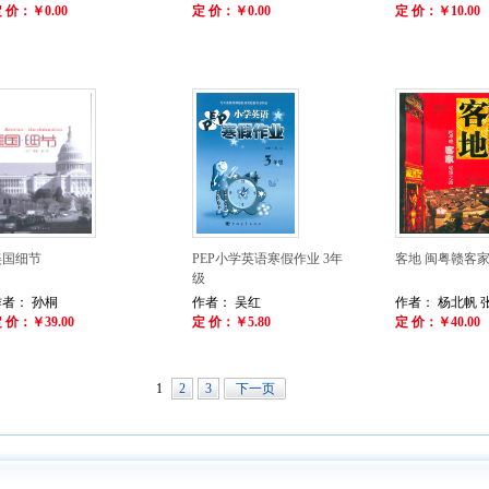
 价：￥0.00
定 价：￥0.00
定 价：￥10.00
美国细节
PEP小学英语寒假作业 3年
客地 闽粤赣客
级
作者： 孙桐
作者： 吴红
作者： 杨北帆 
 价：￥39.00
定 价：￥5.80
定 价：￥40.00
1
2
3
下一页