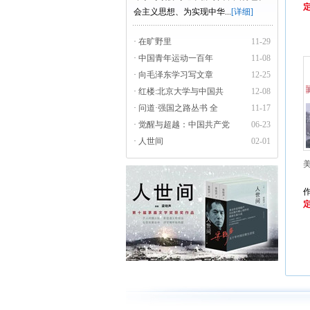
定
会主义思想、为实现中华...
[详细]
· 在旷野里
11-29
· 中国青年运动一百年
11-08
· 向毛泽东学习写文章
12-25
· 红楼:北京大学与中国共
12-08
· 问道·强国之路丛书 全
11-17
· 觉醒与超越：中国共产党
06-23
· 人世间
02-01
定