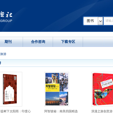
图书
期刊
合作咨询
下载专区
>
旅游
游
菩提树下太阳雨：印度心
阿智玻秘：南美四国精选
浪漫之旅创意游