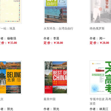
下一站：埃及
火车环岛：台湾自由行
绝色俄罗斯
作者： 杨敬强
作者： 李晨
作者： 闻一
 价：￥35.00
定 价：￥38.00
定 价：￥28.00
北京
最美中国
专项冲击波 高
攻坚
作者： 郭光
作者： 郭光
作者： 林美江