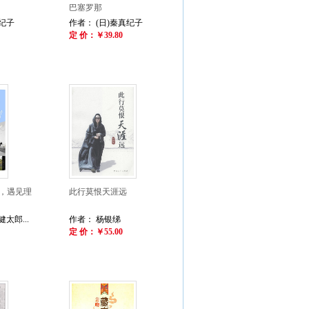
巴塞罗那
真纪子
作者： (日)秦真纪子
定 价：￥39.80
，遇见理
此行莫恨天涯远
太郎...
作者： 杨银绨
定 价：￥55.00