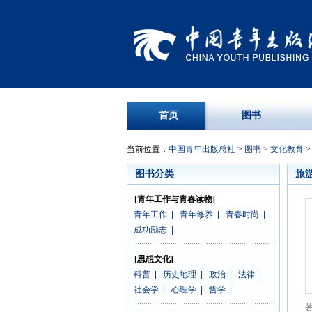
首页
图书
当前位置：
中国青年出版总社
>
图书
>
文化教育
图书分类
旅
[青年工作与青春读物]
青年工作
|
青年修养
|
青春时尚
|
成功励志
|
[思想文化]
科普
|
历史地理
|
政治
|
法律
|
社会学
|
心理学
|
哲学
|