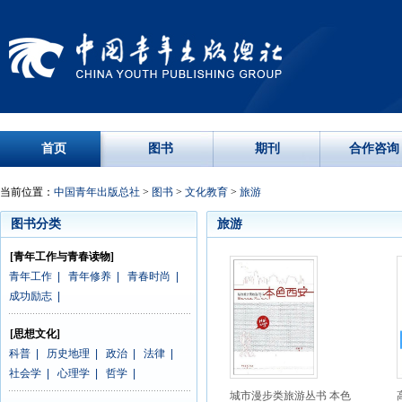
首页
图书
期刊
合作咨询
当前位置：
中国青年出版总社
>
图书
>
文化教育
>
旅游
图书分类
旅游
[青年工作与青春读物]
青年工作
|
青年修养
|
青春时尚
|
成功励志
|
[思想文化]
科普
|
历史地理
|
政治
|
法律
|
社会学
|
心理学
|
哲学
|
城市漫步类旅游丛书 本色