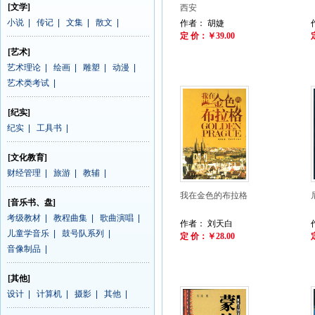
[文学]
西安
小说
|
传记
|
文集
|
散文
|
作者： 胡婕
定 价：￥39.00
[艺术]
艺术理论
|
绘画
|
雕塑
|
动漫
|
艺术类考试
|
[纪实]
纪实
|
工具书
|
[文化教育]
财经管理
|
旅游
|
教辅
|
我在金色的布拉格
[音乐书、盘]
考级教材
|
教程曲集
|
歌曲演唱
|
作者： 刘天白
儿童学音乐
|
鼓号队系列
|
定 价：￥28.00
音像制品
|
[其他]
设计
|
计算机
|
摄影
|
其他
|