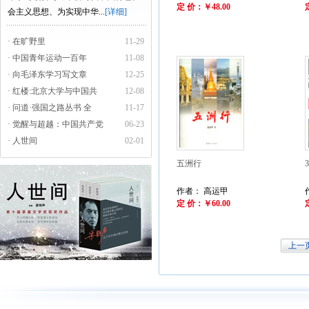
定 价：￥48.00
会主义思想、为实现中华...
[详细]
· 在旷野里
11-29
· 中国青年运动一百年
11-08
· 向毛泽东学习写文章
12-25
· 红楼:北京大学与中国共
12-08
· 问道·强国之路丛书 全
11-17
· 觉醒与超越：中国共产党
06-23
· 人世间
02-01
五洲行
作者： 高运甲
定 价：￥60.00
上一