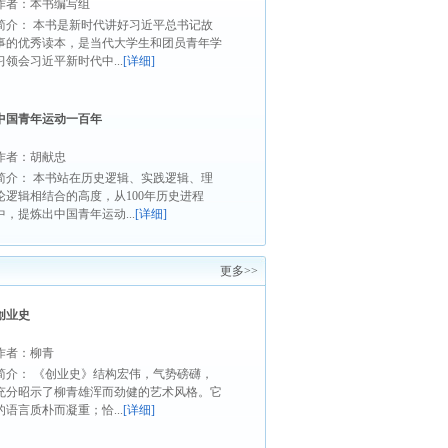
作者：本书编写组
简介： 本书是新时代讲好习近平总书记故
事的优秀读本，是当代大学生和团员青年学
习领会习近平新时代中...
[详细]
中国青年运动一百年
作者：胡献忠
简介： 本书站在历史逻辑、实践逻辑、理
论逻辑相结合的高度，从100年历史进程
中，提炼出中国青年运动...
[详细]
更多>>
创业史
作者：柳青
简介： 《创业史》结构宏伟，气势磅礴，
充分昭示了柳青雄浑而劲健的艺术风格。它
的语言质朴而凝重；恰...
[详细]