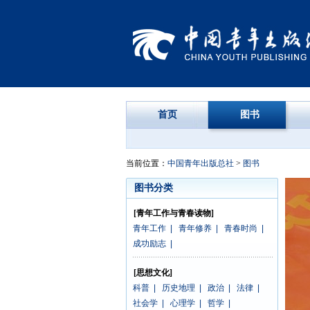
首页
图书
当前位置：
中国青年出版总社
>
图书
图书分类
[青年工作与青春读物]
青年工作
|
青年修养
|
青春时尚
|
成功励志
|
[思想文化]
科普
|
历史地理
|
政治
|
法律
|
社会学
|
心理学
|
哲学
|