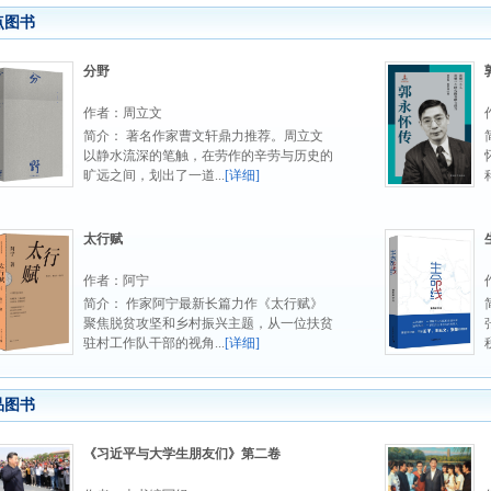
点图书
分野
作者：周立文
简介： 著名作家曹文轩鼎力推荐。周立文
以静水流深的笔触，在劳作的辛劳与历史的
旷远之间，划出了一道...
[详细]
太行赋
作者：阿宁
简介： 作家阿宁最新长篇力作《太行赋》
聚焦脱贫攻坚和乡村振兴主题，从一位扶贫
驻村工作队干部的视角...
[详细]
品图书
《习近平与大学生朋友们》第二卷