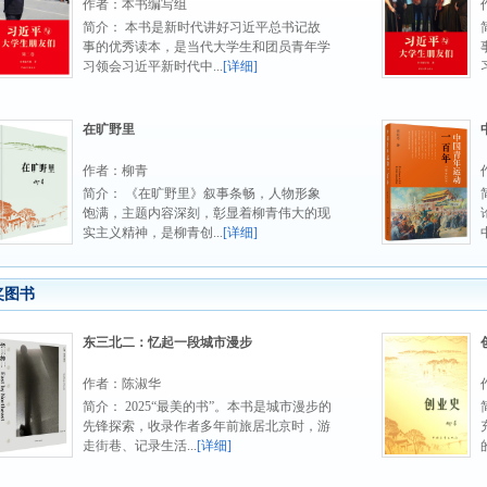
作者：本书编写组
简介： 本书是新时代讲好习近平总书记故
事的优秀读本，是当代大学生和团员青年学
习领会习近平新时代中...
[详细]
在旷野里
作者：柳青
简介： 《在旷野里》叙事条畅，人物形象
饱满，主题内容深刻，彰显着柳青伟大的现
实主义精神，是柳青创...
[详细]
奖图书
东三北二：忆起一段城市漫步
作者：陈淑华
简介： 2025“最美的书”。本书是城市漫步的
先锋探索，收录作者多年前旅居北京时，游
走街巷、记录生活...
[详细]