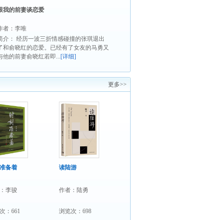
跟我的前妻谈恋爱
作者：李唯
简介： 经历一波三折情感碰撞的张琪退出
了和俞晓红的恋爱。已经有了女友的马勇又
与他的前妻俞晓红若即...
[详细]
更多>>
准备着
读陆游
：李骏
作者：陆勇
次：661
浏览次：698