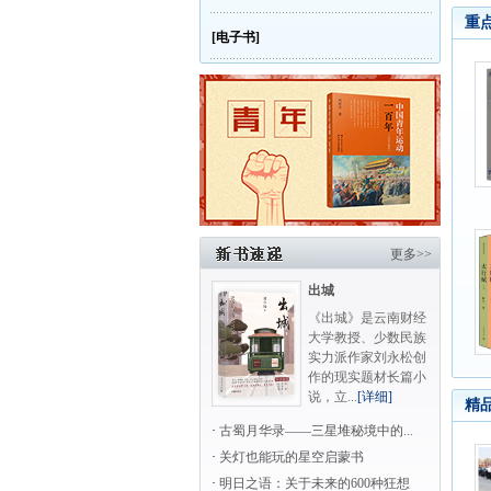
重
[电子书]
更多>>
出城
《出城》是云南财经
大学教授、少数民族
实力派作家刘永松创
作的现实题材长篇小
说，立...
[详细]
精
·
古蜀月华录——三星堆秘境中的...
·
关灯也能玩的星空启蒙书
·
明日之语：关于未来的600种狂想