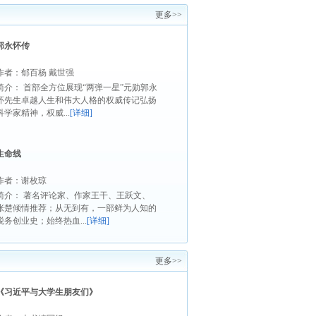
更多>>
郭永怀传
作者：郁百杨 戴世强
简介： 首部全方位展现“两弹一星”元勋郭永
怀先生卓越人生和伟大人格的权威传记弘扬
科学家精神，权威...
[详细]
生命线
作者：谢枚琼
简介： 著名评论家、作家王干、王跃文、
张楚倾情推荐；从无到有，一部鲜为人知的
税务创业史；始终热血...
[详细]
更多>>
《习近平与大学生朋友们》