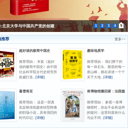
1
2
3
4
5
楼:北京大学与中国共产党的创建
辑推荐
更多>>
超好读的极简中国史
趣味地质学
推荐理由： 本套《超好
推荐理由： 我们脚下的
读的极简中国史》由中国
每一块石头、眼前的每一
社会科学院古代史研究所
座山峰，都在讲述一个个
权威打造...
[详细]
关于大地...
[详细]
暮雪将至
将博物馆搬回家：法国篇
推荐理由： 这是一部真
推荐理由： 参观一座博
实反映传统媒体转型阵痛
物馆时，你会不会有这样
的职场小说，具有强烈的
的疑问：这里到底有什么
时代印记...
[详细]
与众不同...
[详细]