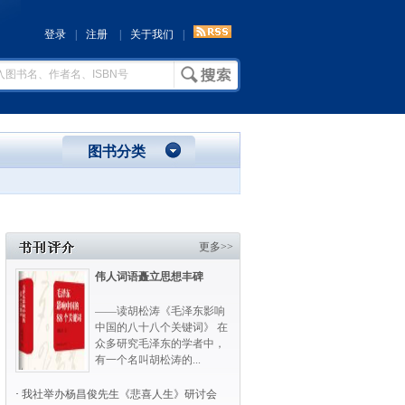
登录
|
注册
|
关于我们
|
图书分类
更多>>
伟人词语矗立思想丰碑
——读胡松涛《毛泽东影响
中国的八十八个关键词》 在
众多研究毛泽东的学者中，
有一个名叫胡松涛的...
·
我社举办杨昌俊先生《悲喜人生》研讨会