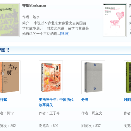
守望Manhattan
作者：池水
简介： 小说以22岁北京女孩爱比去美国留
学的故事展开，对爱比来说，留学与其说是
她自己的一个主动的选...
[详细]
评图书
行赋
变法三千年 : 中国历代
分野
时刻
改革得失
者：阿宁
作者：王子今
作者：周立文
作者
览次：892
浏览次：890
浏览次：837
浏览