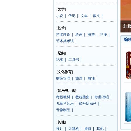
[文学]
小说
|
传记
|
文集
|
散文
|
红
[艺术]
艺术理论
|
绘画
|
雕塑
|
动漫
|
编
艺术类考试
|
[纪实]
纪实
|
工具书
|
[文化教育]
财经管理
|
旅游
|
教辅
|
[音乐书、盘]
考级教材
|
教程曲集
|
歌曲演唱
|
儿童学音乐
|
鼓号队系列
|
音像制品
|
[其他]
设计
|
计算机
|
摄影
|
其他
|