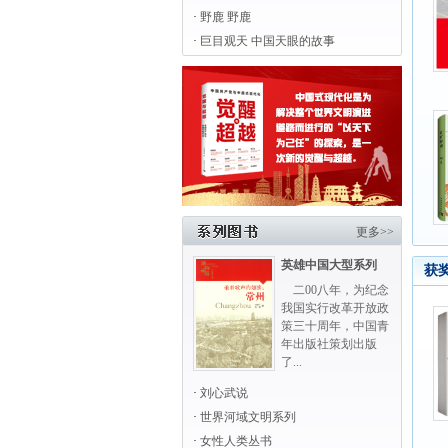
·
野鹿 野鹿
·
巨目观天 中国天眼的故事
更多>>
英雄中国大型系列
获
二00八年，为纪念
我国实行改革开放政
策三十周年，中国青
年出版社策划出版
了...
·
刘心武说
·
世界河域文明系列
·
女性人类丛书