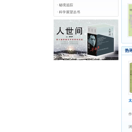
·
秘境追踪
·
科学展望丛书
热
太
作
浏