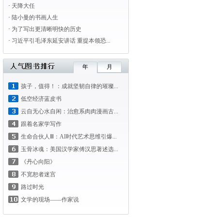
·
天降大任
·
陆小曼的书画人生
·
为了写出更清晰明快的历史
·
习近平引毛泽东延安讲话 重提本领恐...
年
月
孩子，值得！：成就坚韧自律的璀璨...
低空经济蓝皮书
云自无心水自闲：治愈系肉肉漫画古...
跟着名家学写作
生命合伙人Ⅲ：AI时代艺术思维引爆...
玉骨冰魂：美国汉学家傅汉思著述选...
《丹心向阳》
不宽恕者迷宫
路过时光
文学的现场——作家说