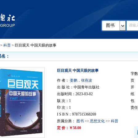
图书
>
科普
> 巨目观天 中国天眼的故事
书名：
巨目观天 中国天眼的故事
字数
作 者：
姜鹏，张燕波
页 
出 版 社：中国青年出版社
开 
出版时间：2023-03-02
纸
版 次：1
包
印 次：1
责任
I S B N：9787515368269
所属分类：
图书
>>
思想文化
>>
科普
定 价：￥58.00