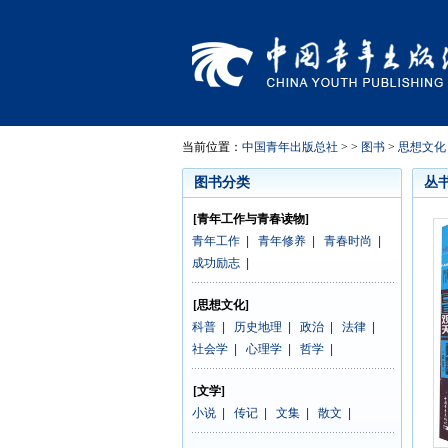
当前位置：
中国青年出版总社
> >
图书
>
思想文化
图书分类
丛
[青年工作与青春读物]
青年工作
|
青年修养
|
青春时尚
|
成功励志
|
[思想文化]
科普
|
历史地理
|
政治
|
法律
|
社会学
|
心理学
|
哲学
|
[文学]
小说
|
传记
|
文集
|
散文
|