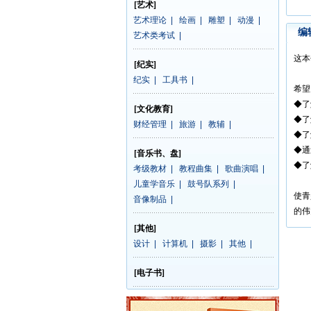
[艺术]
艺术理论
|
绘画
|
雕塑
|
动漫
|
编
艺术类考试
|
这本
[纪实]
纪实
|
工具书
|
希望
◆了
[文化教育]
◆了
财经管理
|
旅游
|
教辅
|
◆了
◆通
[音乐书、盘]
◆了
考级教材
|
教程曲集
|
歌曲演唱
|
儿童学音乐
|
鼓号队系列
|
使青
音像制品
|
的伟
[其他]
设计
|
计算机
|
摄影
|
其他
|
[电子书]