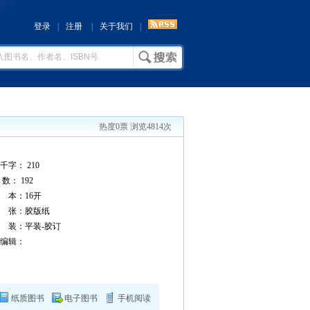
登录
|
注册
|
关于我们
|
热度0票 浏览4814次
千字： 210
数： 192
本：16开
 张：胶版纸
 装：平装-胶订
编辑：
纸质图书
电子图书
手机阅读