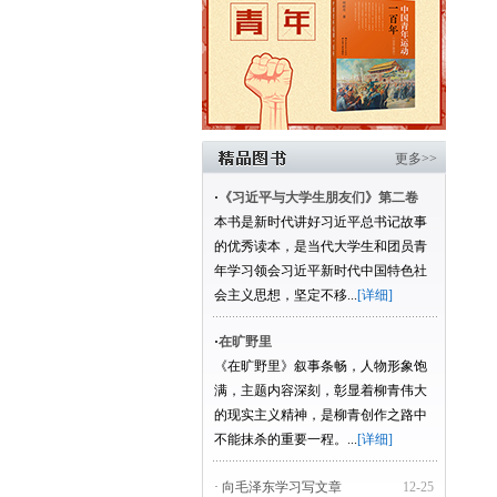
更多>>
·
《习近平与大学生朋友们》第二卷
本书是新时代讲好习近平总书记故事
的优秀读本，是当代大学生和团员青
年学习领会习近平新时代中国特色社
会主义思想，坚定不移...
[详细]
·
在旷野里
《在旷野里》叙事条畅，人物形象饱
满，主题内容深刻，彰显着柳青伟大
的现实主义精神，是柳青创作之路中
不能抹杀的重要一程。...
[详细]
· 向毛泽东学习写文章
12-25