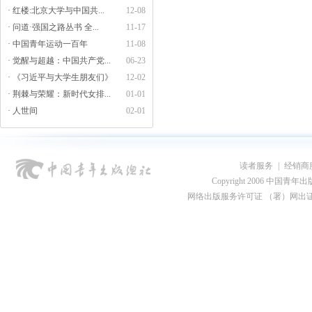
· 红楼:北京大学与中国共...
12-08
· 问道·强国之路丛书 全...
11-17
· 中国青年运动一百年
11-08
· 觉醒与超越：中国共产党...
06-23
· 《习近平与大学生朋友们》
12-02
· 荆棘与荣耀：新时代女排...
01-01
· 人世间
02-01
读者服务
|
经销商
Copyright 2006 中国青年出版总社
网络出版服务许可证 （署）网出证