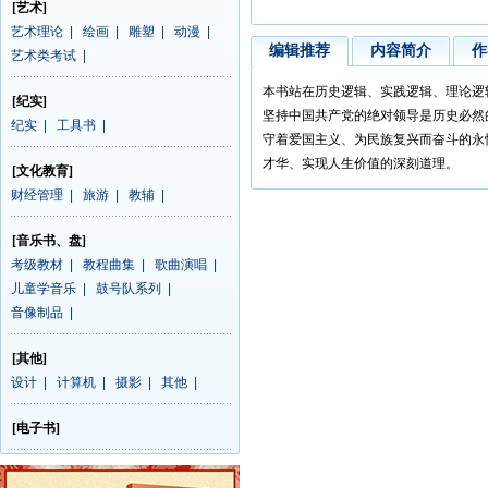
[艺术]
艺术理论
|
绘画
|
雕塑
|
动漫
|
编辑推荐
内容简介
作
艺术类考试
|
本书站在历史逻辑、实践逻辑、理论逻
[纪实]
坚持中国共产党的绝对领导是历史必然
纪实
|
工具书
|
守着爱国主义、为民族复兴而奋斗的永
才华、实现人生价值的深刻道理。
[文化教育]
财经管理
|
旅游
|
教辅
|
[音乐书、盘]
考级教材
|
教程曲集
|
歌曲演唱
|
儿童学音乐
|
鼓号队系列
|
音像制品
|
[其他]
设计
|
计算机
|
摄影
|
其他
|
[电子书]