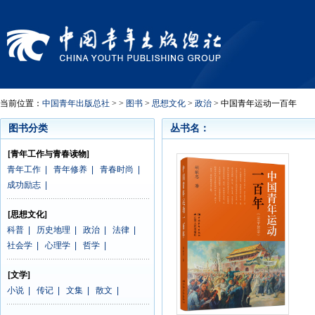
当前位置：
中国青年出版总社
> >
图书
>
思想文化
>
政治
> 中国青年运动一百年
图书分类
丛书名：
[青年工作与青春读物]
青年工作
|
青年修养
|
青春时尚
|
成功励志
|
[思想文化]
科普
|
历史地理
|
政治
|
法律
|
社会学
|
心理学
|
哲学
|
[文学]
小说
|
传记
|
文集
|
散文
|