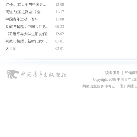
· 红楼:北京大学与中国共...
12-08
· 问道·强国之路丛书 全...
11-17
· 中国青年运动一百年
11-08
· 觉醒与超越：中国共产党...
06-23
· 《习近平与大学生朋友们》
12-02
· 荆棘与荣耀：新时代女排...
01-01
· 人世间
02-01
读者服务
|
经销商
Copyright 2006 中国青年出版总社
网络出版服务许可证 （署）网出证