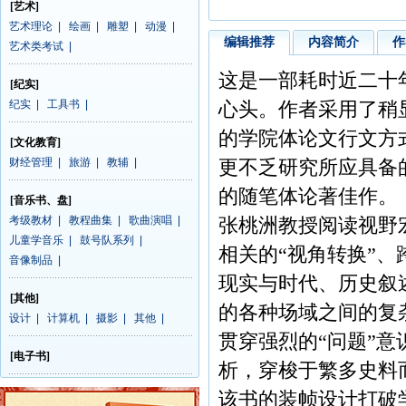
[艺术]
艺术理论
|
绘画
|
雕塑
|
动漫
|
编辑推荐
内容简介
作
艺术类考试
|
这是一部耗时近二十
[纪实]
纪实
|
工具书
|
心头。作者采用了稍
的学院体论文行文方
[文化教育]
财经管理
|
旅游
|
教辅
|
更不乏研究所应具备
的随笔体论著佳作。
[音乐书、盘]
考级教材
|
教程曲集
|
歌曲演唱
|
张桃洲教授阅读视野
儿童学音乐
|
鼓号队系列
|
相关的“视角转换”、
音像制品
|
现实与时代、历史叙
[其他]
的各种场域之间的复
设计
|
计算机
|
摄影
|
其他
|
贯穿强烈的“问题”
[电子书]
析，穿梭于繁多史料
该书的装帧设计打破