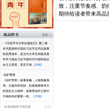
致，注重节奏感、韵
期待给读者带来高品
更多>>
·
《习近平与大学生朋友们》第二卷
本书是新时代讲好习近平总书记故事
的优秀读本，是当代大学生和团员青
年学习领会习近平新时代中国特色社
会主义思想，坚定不移...
[详细]
·
在旷野里
《在旷野里》叙事条畅，人物形象饱
满，主题内容深刻，彰显着柳青伟大
的现实主义精神，是柳青创作之路中
不能抹杀的重要一程。...
[详细]
· 向毛泽东学习写文章
12-25