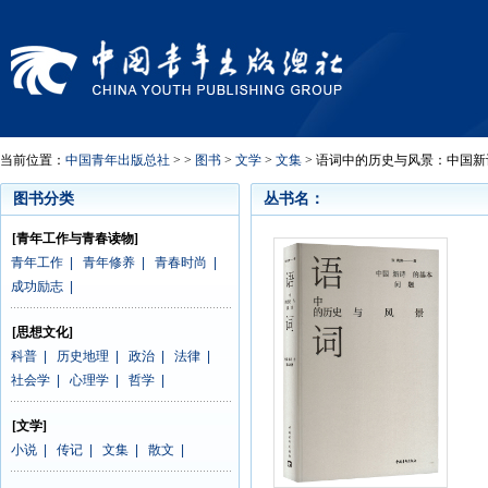
当前位置：
中国青年出版总社
> >
图书
>
文学
>
文集
> 语词中的历史与风景：中国
图书分类
丛书名：
[青年工作与青春读物]
青年工作
|
青年修养
|
青春时尚
|
成功励志
|
[思想文化]
科普
|
历史地理
|
政治
|
法律
|
社会学
|
心理学
|
哲学
|
[文学]
小说
|
传记
|
文集
|
散文
|