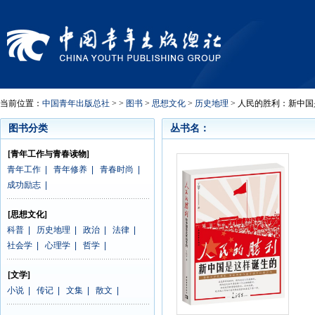
当前位置：
中国青年出版总社
> >
图书
>
思想文化
>
历史地理
> 人民的胜利：新中
图书分类
丛书名：
[青年工作与青春读物]
青年工作
|
青年修养
|
青春时尚
|
成功励志
|
[思想文化]
科普
|
历史地理
|
政治
|
法律
|
社会学
|
心理学
|
哲学
|
[文学]
小说
|
传记
|
文集
|
散文
|