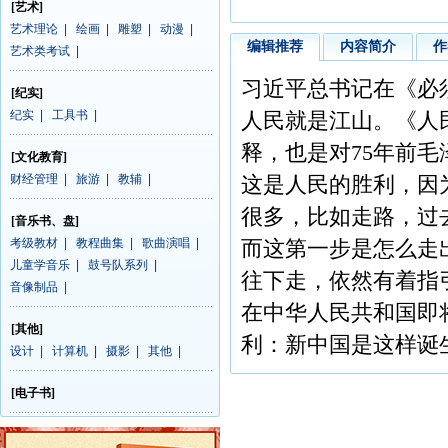
[艺术]
艺术理论
|
绘画
|
雕塑
|
动漫
|
编辑推荐
内容简介
作
艺术类考试
|
习近平总书记在《必
[纪实]
纪实
|
工具书
|
人民就是江山。《人
释，也是对75年前
[文化教育]
财经管理
|
旅游
|
教辅
|
这是人民的胜利，因
很多，比如走路，过
[音乐书、盘]
考级教材
|
教程曲集
|
歌曲演唱
|
而这第一步是怎么走
儿童学音乐
|
鼓号队系列
|
往下走，依然有着指
音像制品
|
在中华人民共和国即
[其他]
利：新中国是这样诞
设计
|
计算机
|
摄影
|
其他
|
[电子书]