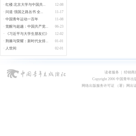
· 红楼:北京大学与中国共...
12-08
· 问道·强国之路丛书 全...
11-17
· 中国青年运动一百年
11-08
· 觉醒与超越：中国共产党...
06-23
· 《习近平与大学生朋友们》
12-02
· 荆棘与荣耀：新时代女排...
01-01
· 人世间
02-01
读者服务
|
经销商
Copyright 2006 中国青年出版总社
网络出版服务许可证 （署）网出证