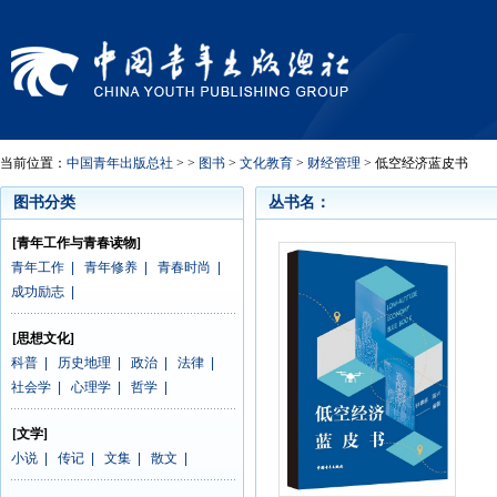
当前位置：
中国青年出版总社
> >
图书
>
文化教育
>
财经管理
> 低空经济蓝皮书
图书分类
丛书名：
[青年工作与青春读物]
青年工作
|
青年修养
|
青春时尚
|
成功励志
|
[思想文化]
科普
|
历史地理
|
政治
|
法律
|
社会学
|
心理学
|
哲学
|
[文学]
小说
|
传记
|
文集
|
散文
|