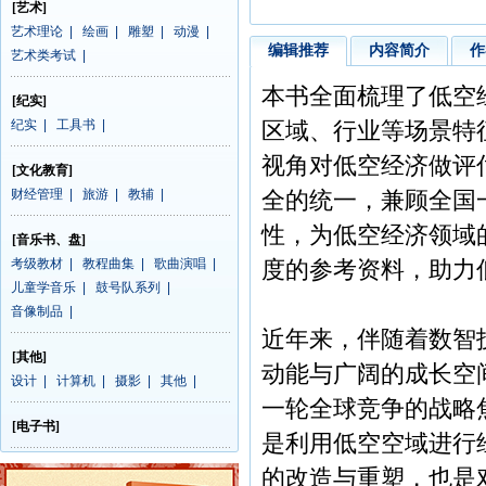
[艺术]
艺术理论
|
绘画
|
雕塑
|
动漫
|
编辑推荐
内容简介
作
艺术类考试
|
本书全面梳理了低空
[纪实]
纪实
|
工具书
|
区域、行业等场景特
视角对低空经济做评
[文化教育]
财经管理
|
旅游
|
教辅
|
全的统一，兼顾全国
性，为低空经济领域
[音乐书、盘]
考级教材
|
教程曲集
|
歌曲演唱
|
度的参考资料，助力
儿童学音乐
|
鼓号队系列
|
音像制品
|
近年来，伴随着数智
[其他]
动能与广阔的成长空
设计
|
计算机
|
摄影
|
其他
|
一轮全球竞争的战略焦点。
[电子书]
是利用低空空域进行
的改造与重塑，也是