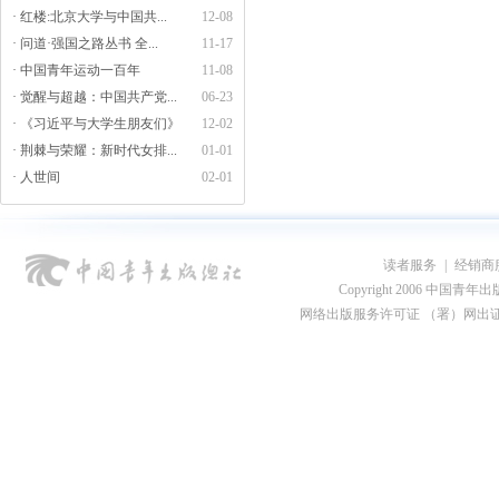
· 红楼:北京大学与中国共...
12-08
· 问道·强国之路丛书 全...
11-17
· 中国青年运动一百年
11-08
· 觉醒与超越：中国共产党...
06-23
· 《习近平与大学生朋友们》
12-02
· 荆棘与荣耀：新时代女排...
01-01
· 人世间
02-01
读者服务
|
经销商
Copyright 2006 中国青年出版总社
网络出版服务许可证 （署）网出证