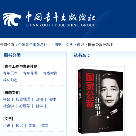
当前位置：
中国青年出版总社
> >
图书
>
文学
>
传记
> 国家公敌汪精卫
图书分类
丛书名：
[青年工作与青春读物]
青年工作
|
青年修养
|
青春时尚
|
成功励志
|
[思想文化]
科普
|
历史地理
|
政治
|
法律
|
社会学
|
心理学
|
哲学
|
[文学]
小说
|
传记
|
文集
|
散文
|