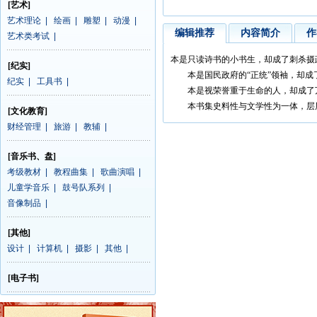
[艺术]
艺术理论
|
绘画
|
雕塑
|
动漫
|
编辑推荐
内容简介
作
艺术类考试
|
本是只读诗书的小书生，却成了刺杀摄
[纪实]
本是国民政府的“正统”领袖，却成
纪实
|
工具书
|
本是视荣誉重于生命的人，却成了万民唾
本书集史料性与文学性为一体，层层破解
[文化教育]
财经管理
|
旅游
|
教辅
|
[音乐书、盘]
考级教材
|
教程曲集
|
歌曲演唱
|
儿童学音乐
|
鼓号队系列
|
音像制品
|
[其他]
设计
|
计算机
|
摄影
|
其他
|
[电子书]