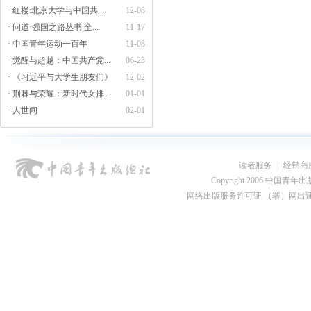
· 红楼:北京大学与中国共...
12-08
· 问道·强国之路丛书 全...
11-17
· 中国青年运动一百年
11-08
· 觉醒与超越：中国共产党...
06-23
· 《习近平与大学生朋友们》
12-02
· 荆棘与荣耀：新时代女排...
01-01
· 人世间
02-01
读者服务
|
经销商
Copyright 2006 中国青年出版总社
网络出版服务许可证 （署）网出证