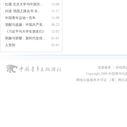
· 红楼:北京大学与中国共...
12-08
· 问道·强国之路丛书 全...
11-17
· 中国青年运动一百年
11-08
· 觉醒与超越：中国共产党...
06-23
· 《习近平与大学生朋友们》
12-02
· 荆棘与荣耀：新时代女排...
01-01
· 人世间
02-01
读者服务
|
经销商
Copyright 2006 中国青年出版总社
网络出版服务许可证 （署）网出证