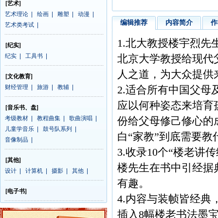
[艺术]
艺术理论
|
绘画
|
雕塑
|
动漫
|
编辑推荐
内容简介
作
艺术类考试
|
1.北大教授楼宇烈
[纪实]
纪实
|
工具书
|
北京大学教授给现代
人之道，为大众提供
[文化教育]
财经管理
|
旅游
|
教辅
|
2.适合所有中国父
应以何种姿态来培育
[音乐书、盘]
考级教材
|
教程曲集
|
歌曲演唱
|
份给父母修己修心的
儿童学音乐
|
鼓号队系列
|
白“家教”到底需要
音像制品
|
3.收录10个“楼老
[其他]
楼先生在书中引经据
设计
|
计算机
|
摄影
|
其他
|
有趣。
[电子书]
4.内容与装帧皆经典
插入8幅楼老书法墨