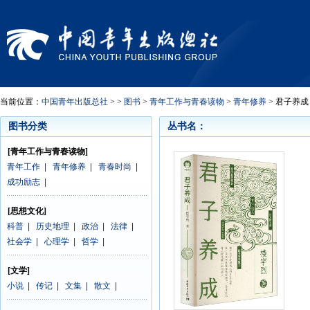
当前位置：
中国青年出版总社
> >
图书
>
青年工作与青春读物
>
青年修养
> 君子养成
图书分类
丛书名：
[青年工作与青春读物]
青年工作
|
青年修养
|
青春时尚
|
成功励志
|
[思想文化]
科普
|
历史地理
|
政治
|
法律
|
社会学
|
心理学
|
哲学
|
[文学]
小说
|
传记
|
文集
|
散文
|