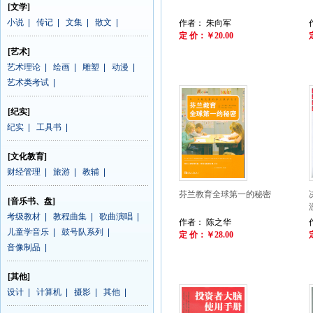
[文学]
小说
|
传记
|
文集
|
散文
|
作者： 朱向军
定 价：￥20.00
[艺术]
艺术理论
|
绘画
|
雕塑
|
动漫
|
艺术类考试
|
[纪实]
纪实
|
工具书
|
[文化教育]
财经管理
|
旅游
|
教辅
|
芬兰教育全球第一的秘密
[音乐书、盘]
考级教材
|
教程曲集
|
歌曲演唱
|
作者： 陈之华
儿童学音乐
|
鼓号队系列
|
定 价：￥28.00
音像制品
|
[其他]
设计
|
计算机
|
摄影
|
其他
|