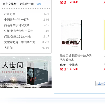
定 价：￥38.00
会主义思想、为实现中华...
[详细]
· 在旷野里
11-29
· 中国青年运动一百年
11-08
· 向毛泽东学习写文章
12-25
· 红楼:北京大学与中国共
12-08
· 问道·强国之路丛书 全
11-17
· 觉醒与超越：中国共产党
06-23
· 人世间
02-01
股道天机 揭密最牛散户的
另类吸金术
作者： 余承武
定 价：￥35.00
上一