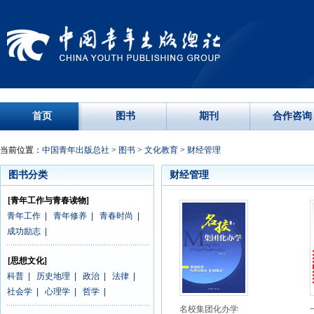
首页
图书
期刊
合作咨询
当前位置：
中国青年出版总社
>
图书
>
文化教育
>
财经管理
图书分类
财经管理
[青年工作与青春读物]
青年工作
|
青年修养
|
青春时尚
|
成功励志
|
[思想文化]
科普
|
历史地理
|
政治
|
法律
|
社会学
|
心理学
|
哲学
|
名校集团化办学