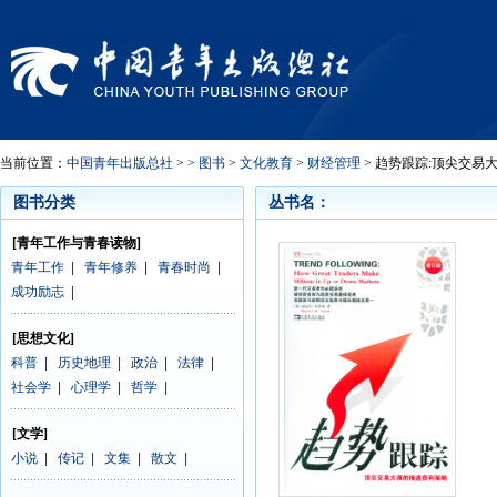
当前位置：
中国青年出版总社
> >
图书
>
文化教育
>
财经管理
> 趋势跟踪:顶尖交易
图书分类
丛书名：
[青年工作与青春读物]
青年工作
|
青年修养
|
青春时尚
|
成功励志
|
[思想文化]
科普
|
历史地理
|
政治
|
法律
|
社会学
|
心理学
|
哲学
|
[文学]
小说
|
传记
|
文集
|
散文
|