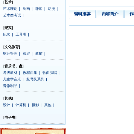
[艺术]
艺术理论
|
绘画
|
雕塑
|
动漫
|
编辑推荐
内容简介
作
艺术类考试
|
[纪实]
纪实
|
工具书
|
[文化教育]
财经管理
|
旅游
|
教辅
|
[音乐书、盘]
考级教材
|
教程曲集
|
歌曲演唱
|
儿童学音乐
|
鼓号队系列
|
音像制品
|
[其他]
设计
|
计算机
|
摄影
|
其他
|
[电子书]