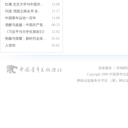
· 红楼:北京大学与中国共...
12-08
· 问道·强国之路丛书 全...
11-17
· 中国青年运动一百年
11-08
· 觉醒与超越：中国共产党...
06-23
· 《习近平与大学生朋友们》
12-02
· 荆棘与荣耀：新时代女排...
01-01
· 人世间
02-01
读者服务
|
经销商
Copyright 2006 中国青年出版总社
网络出版服务许可证 （署）网出证