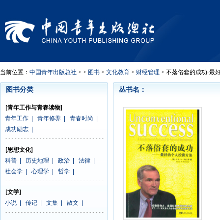
当前位置：
中国青年出版总社
> >
图书
>
文化教育
>
财经管理
> 不落俗套的成功-最
图书分类
丛书名：
[青年工作与青春读物]
青年工作
|
青年修养
|
青春时尚
|
成功励志
|
[思想文化]
科普
|
历史地理
|
政治
|
法律
|
社会学
|
心理学
|
哲学
|
[文学]
小说
|
传记
|
文集
|
散文
|