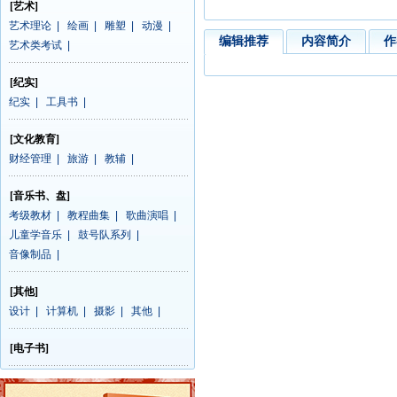
[艺术]
艺术理论
|
绘画
|
雕塑
|
动漫
|
编辑推荐
内容简介
作
艺术类考试
|
[纪实]
纪实
|
工具书
|
[文化教育]
财经管理
|
旅游
|
教辅
|
[音乐书、盘]
考级教材
|
教程曲集
|
歌曲演唱
|
儿童学音乐
|
鼓号队系列
|
音像制品
|
[其他]
设计
|
计算机
|
摄影
|
其他
|
[电子书]