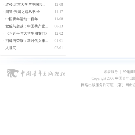
· 红楼:北京大学与中国共...
12-08
· 问道·强国之路丛书 全...
11-17
· 中国青年运动一百年
11-08
· 觉醒与超越：中国共产党...
06-23
· 《习近平与大学生朋友们》
12-02
· 荆棘与荣耀：新时代女排...
01-01
· 人世间
02-01
读者服务
|
经销商
Copyright 2006 中国青年出版总社
网络出版服务许可证 （署）网出证