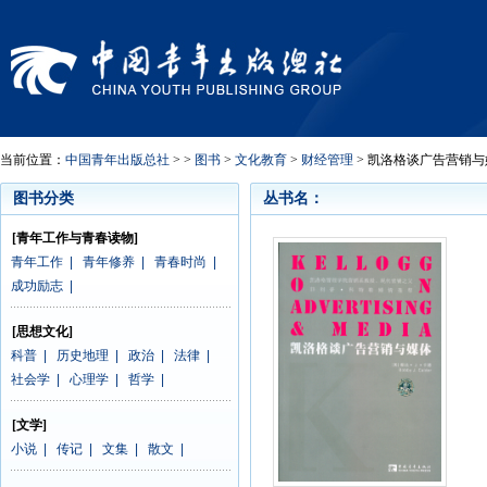
当前位置：
中国青年出版总社
> >
图书
>
文化教育
>
财经管理
> 凯洛格谈广告营销与
图书分类
丛书名：
[青年工作与青春读物]
青年工作
|
青年修养
|
青春时尚
|
成功励志
|
[思想文化]
科普
|
历史地理
|
政治
|
法律
|
社会学
|
心理学
|
哲学
|
[文学]
小说
|
传记
|
文集
|
散文
|