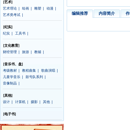
[艺术]
艺术理论
|
绘画
|
雕塑
|
动漫
|
编辑推荐
内容简介
作
艺术类考试
|
[纪实]
纪实
|
工具书
|
[文化教育]
财经管理
|
旅游
|
教辅
|
[音乐书、盘]
考级教材
|
教程曲集
|
歌曲演唱
|
儿童学音乐
|
鼓号队系列
|
音像制品
|
[其他]
设计
|
计算机
|
摄影
|
其他
|
[电子书]