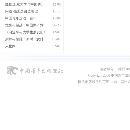
· 红楼:北京大学与中国共...
12-08
· 问道·强国之路丛书 全...
11-17
· 中国青年运动一百年
11-08
· 觉醒与超越：中国共产党...
06-23
· 《习近平与大学生朋友们》
12-02
· 荆棘与荣耀：新时代女排...
01-01
· 人世间
02-01
读者服务
|
经销商
Copyright 2006 中国青年出版总社
网络出版服务许可证 （署）网出证