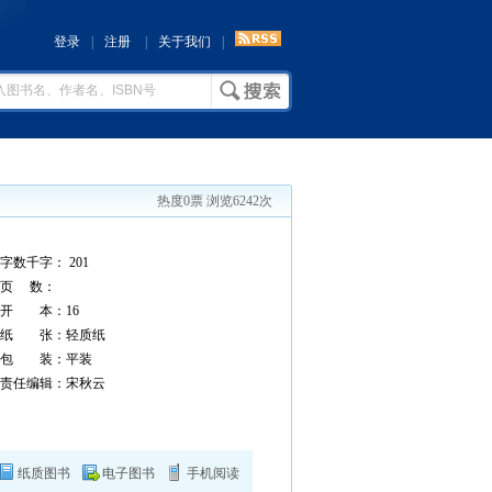
登录
|
注册
|
关于我们
|
热度0票 浏览6242次
字数千字： 201
页 数：
开 本：16
纸 张：轻质纸
包 装：平装
责任编辑：宋秋云
纸质图书
电子图书
手机阅读