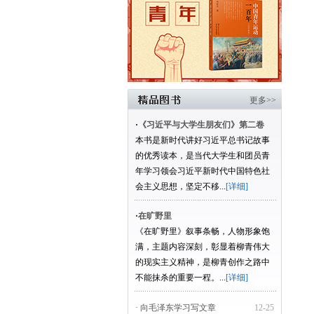
更多>>
·
《习近平与大学生朋友们》第二卷
本书是新时代讲好习近平总书记故事
的优秀读本，是当代大学生和团员青
年学习领会习近平新时代中国特色社
会主义思想，坚定不移...
[详细]
·
在旷野里
《在旷野里》叙事条畅，人物形象饱
满，主题内容深刻，彰显着柳青伟大
的现实主义精神，是柳青创作之路中
不能抹杀的重要一程。...
[详细]
· 向毛泽东学习写文章
12-25