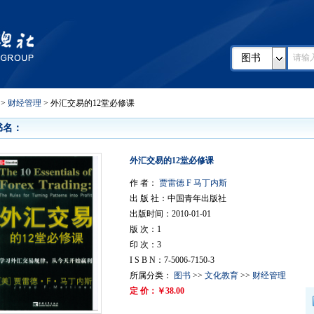
图书
>
财经管理
> 外汇交易的12堂必修课
书名：
外汇交易的12堂必修课
作 者：
贾雷德 F 马丁内斯
出 版 社：中国青年出版社
出版时间：2010-01-01
版 次：1
印 次：3
I S B N：7-5006-7150-3
所属分类：
图书
>>
文化教育
>>
财经管理
定 价：￥38.00