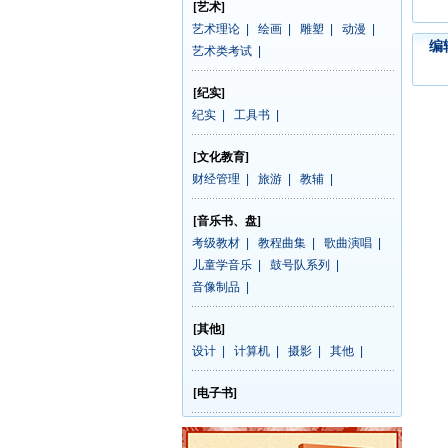
[艺术]
艺术理论
|
绘画
|
雕塑
|
动漫
|
编
艺术类考试
|
[纪实]
纪实
|
工具书
|
[文化教育]
财经管理
|
旅游
|
教辅
|
[音乐书、盘]
考级教材
|
教程曲集
|
歌曲演唱
|
儿童学音乐
|
鼓号队系列
|
音像制品
|
[其他]
设计
|
计算机
|
摄影
|
其他
|
[电子书]