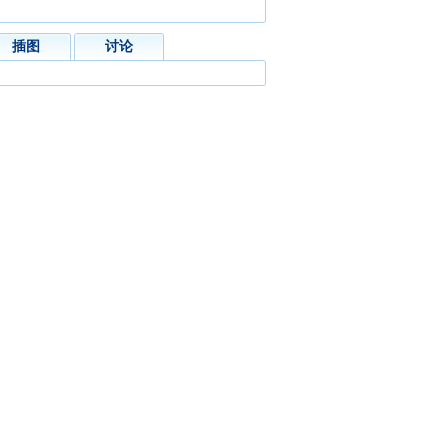
插图
讨论