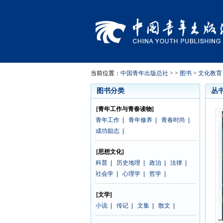
当前位置：
中国青年出版总社
> >
图书
>
文化教育
图书分类
丛
[青年工作与青春读物]
青年工作
|
青年修养
|
青春时尚
|
成功励志
|
[思想文化]
科普
|
历史地理
|
政治
|
法律
|
社会学
|
心理学
|
哲学
|
[文学]
小说
|
传记
|
文集
|
散文
|