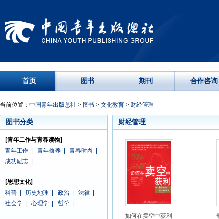
首页
图书
期刊
合作咨询
当前位置：
中国青年出版总社
>
图书
>
文化教育
>
财经管理
图书分类
财经管理
[青年工作与青春读物]
青年工作
|
青年修养
|
青春时尚
|
成功励志
|
[思想文化]
科普
|
历史地理
|
政治
|
法律
|
社会学
|
心理学
|
哲学
|
如何在卖空中获利