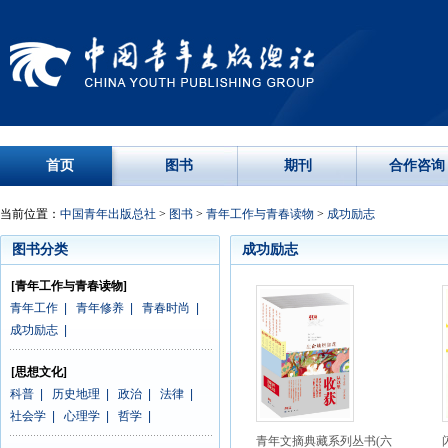
首页
图书
期刊
合作咨询
当前位置：
中国青年出版总社
>
图书
>
青年工作与青春读物
>
成功励志
图书分类
成功励志
[青年工作与青春读物]
青年工作
|
青年修养
|
青春时尚
|
成功励志
|
[思想文化]
科普
|
历史地理
|
政治
|
法律
|
社会学
|
心理学
|
哲学
|
青年文摘典藏系列丛书(六