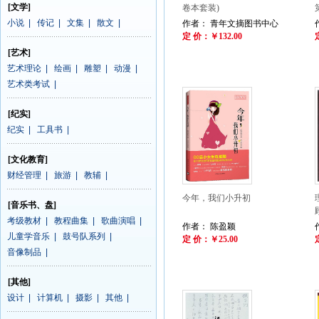
[文学]
卷本套装)
小说
|
传记
|
文集
|
散文
|
作者： 青年文摘图书中心
定 价：￥132.00
[艺术]
艺术理论
|
绘画
|
雕塑
|
动漫
|
艺术类考试
|
[纪实]
纪实
|
工具书
|
[文化教育]
财经管理
|
旅游
|
教辅
|
今年，我们小升初
[音乐书、盘]
考级教材
|
教程曲集
|
歌曲演唱
|
作者： 陈盈颖
儿童学音乐
|
鼓号队系列
|
定 价：￥25.00
音像制品
|
[其他]
设计
|
计算机
|
摄影
|
其他
|