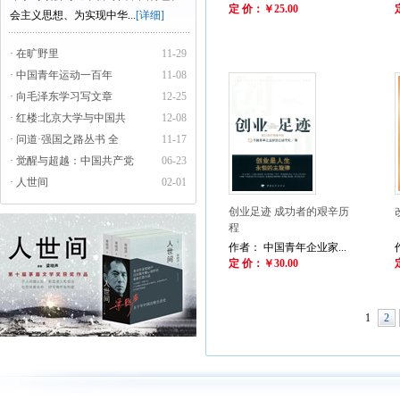
定 价：￥25.00
会主义思想、为实现中华...
[详细]
· 在旷野里
11-29
· 中国青年运动一百年
11-08
· 向毛泽东学习写文章
12-25
· 红楼:北京大学与中国共
12-08
· 问道·强国之路丛书 全
11-17
· 觉醒与超越：中国共产党
06-23
· 人世间
02-01
创业足迹 成功者的艰辛历
程
作者： 中国青年企业家...
定 价：￥30.00
1
2