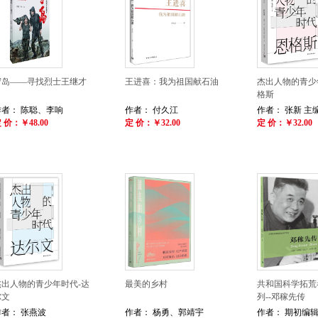
守岛——寻找烈士王继才
王进喜：我为祖国献石油
杰出人物的青少
格斯
作者： 陈聪、李响
作者： 付久江
作者： 张新 主编 
 价：￥48.00
定 价：￥32.00
定 价：￥32.00
杰出人物的青少年时代-达
最美的乡村
共和国科学拓荒
尔文
列--邓稼先传
作者： 张燕波
作者： 杨勇、郭靖宇
作者： 期初编辑