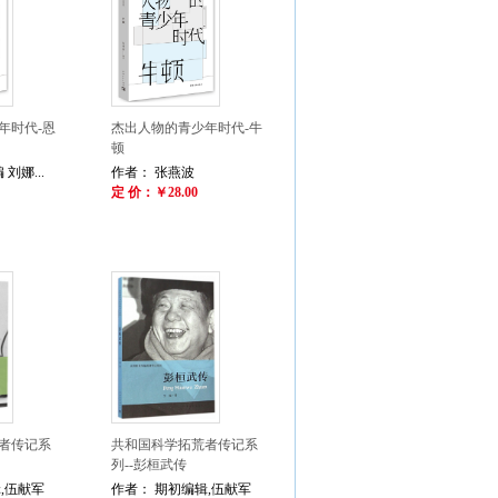
年时代-恩
杰出人物的青少年时代-牛
顿
刘娜...
作者： 张燕波
定 价：￥28.00
者传记系
共和国科学拓荒者传记系
列--彭桓武传
,伍献军
作者： 期初编辑,伍献军