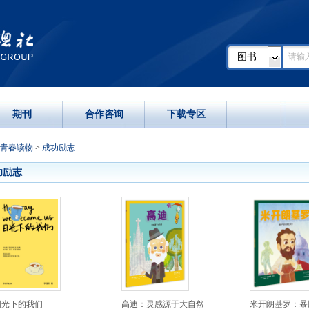
图书
期刊
合作咨询
下载专区
青春读物
>
成功励志
功励志
阳光下的我们
高迪：灵感源于大自然
米开朗基罗：暴