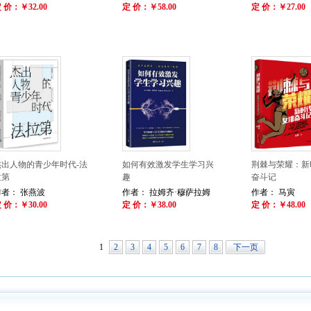
 价：￥32.00
定 价：￥58.00
定 价：￥27.00
杰出人物的青少年时代-法
如何有效激发学生学习兴
荆棘与荣耀：新
拉第
趣
奋斗记
作者： 张燕波
作者： 拉姆齐·穆萨拉姆
作者： 马寅
 价：￥30.00
定 价：￥38.00
定 价：￥48.00
1
2
3
4
5
6
7
8
下一页