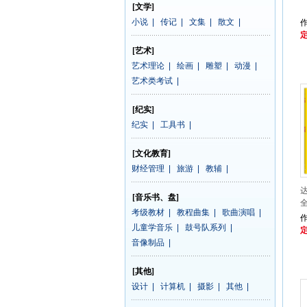
[文学]
小说
|
传记
|
文集
|
散文
|
定
[艺术]
艺术理论
|
绘画
|
雕塑
|
动漫
|
艺术类考试
|
[纪实]
纪实
|
工具书
|
[文化教育]
财经管理
|
旅游
|
教辅
|
[音乐书、盘]
考级教材
|
教程曲集
|
歌曲演唱
|
作
儿童学音乐
|
鼓号队系列
|
定
音像制品
|
[其他]
设计
|
计算机
|
摄影
|
其他
|