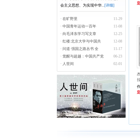
定
会主义思想、为实现中华...
[详细]
· 在旷野里
11-29
· 中国青年运动一百年
11-08
· 向毛泽东学习写文章
12-25
· 红楼:北京大学与中国共
12-08
· 问道·强国之路丛书 全
11-17
· 觉醒与超越：中国共产党
06-23
· 人世间
02-01
定