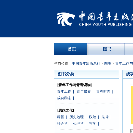
首页
图书
当前位置：
中国青年出版总社
>
图书
>
青年工作与
图书分类
成
[青年工作与青春读物]
青年工作
|
青年修养
|
青春时尚
|
成功励志
|
[思想文化]
科普
|
历史地理
|
政治
|
法律
|
社会学
|
心理学
|
哲学
|