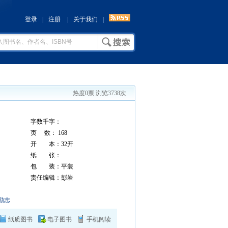
登录
|
注册
|
关于我们
|
热度0票 浏览3738次
字数千字：
页 数： 168
开 本：32开
纸 张：
包 装：平装
责任编辑：彭岩
励志
纸质图书
电子图书
手机阅读