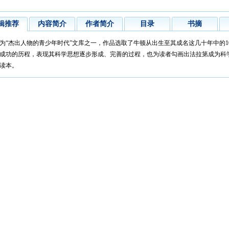
辑推荐
内容简介
作者简介
目录
书摘
为“杰出人物的青少年时代”文库之一，作品选取了牛顿从出生至其成名这几十年中的
成功的历程，表现其科学思想逐步形成、完善的过程，也为读者勾画出法拉第成为科
读本。