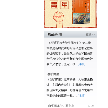
更多>>
·
《习近平与大学生朋友们》第二卷
本书是新时代讲好习近平总书记故事
的优秀读本，是当代大学生和团员青
年学习领会习近平新时代中国特色社
会主义思想，坚定不移...
[详细]
·
在旷野里
《在旷野里》叙事条畅，人物形象饱
满，主题内容深刻，彰显着柳青伟大
的现实主义精神，是柳青创作之路中
不能抹杀的重要一程。...
[详细]
· 向毛泽东学习写文章
12-25