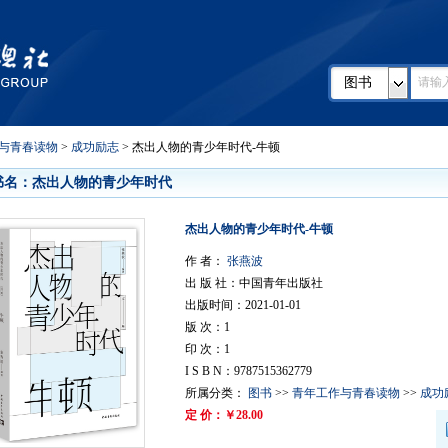
图书
与青春读物
>
成功励志
> 杰出人物的青少年时代-牛顿
书名：杰出人物的青少年时代
杰出人物的青少年时代-牛顿
作 者：
张燕波
出 版 社：中国青年出版社
出版时间：2021-01-01
版 次：1
印 次：1
I S B N：9787515362779
所属分类：
图书
>>
青年工作与青春读物
>>
成功
定 价：￥28.00