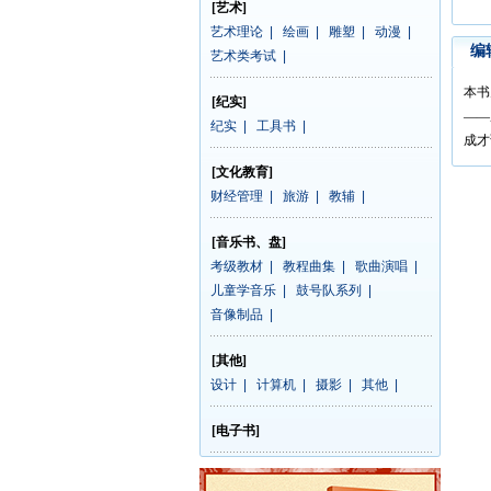
[艺术]
艺术理论
|
绘画
|
雕塑
|
动漫
|
编
艺术类考试
|
本书
[纪实]
——
纪实
|
工具书
|
成才
[文化教育]
财经管理
|
旅游
|
教辅
|
[音乐书、盘]
考级教材
|
教程曲集
|
歌曲演唱
|
儿童学音乐
|
鼓号队系列
|
音像制品
|
[其他]
设计
|
计算机
|
摄影
|
其他
|
[电子书]