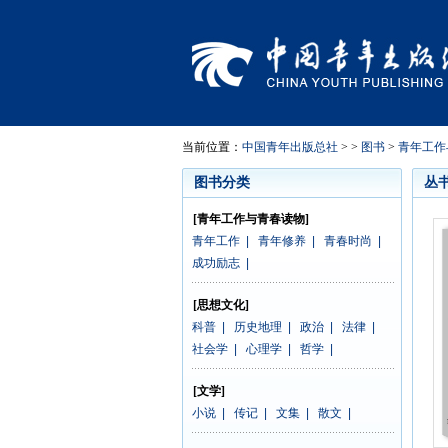
当前位置：
中国青年出版总社
> >
图书
>
青年工作
图书分类
丛
[青年工作与青春读物]
青年工作
|
青年修养
|
青春时尚
|
成功励志
|
[思想文化]
科普
|
历史地理
|
政治
|
法律
|
社会学
|
心理学
|
哲学
|
[文学]
小说
|
传记
|
文集
|
散文
|