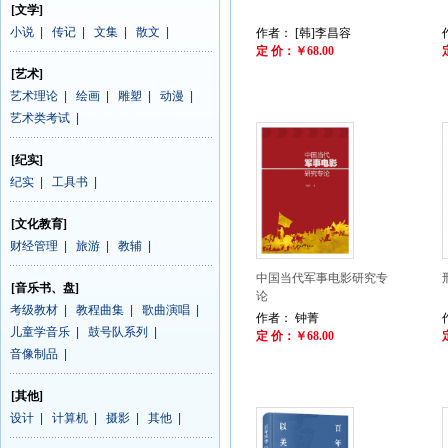
[文学]
小说
|
传记
|
文集
|
散文
|
作者： [韩]李昌容
定 价：￥68.00
[艺术]
艺术理论
|
绘画
|
雕塑
|
动漫
|
艺术类考试
|
[纪实]
纪实
|
工具书
|
[文化教育]
财经管理
|
旅游
|
教辅
|
中国当代军事电影研究专
[音乐书、盘]
论
考级教材
|
教程曲集
|
歌曲演唱
|
作者： 钟菁
儿童学音乐
|
鼓号队系列
|
定 价：￥68.00
音像制品
|
[其他]
设计
|
计算机
|
摄影
|
其他
|