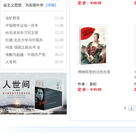
定 价：￥68.00
会主义思想、为实现中华...
[详细]
· 在旷野里
11-29
· 中国青年运动一百年
11-08
· 向毛泽东学习写文章
12-25
· 红楼:北京大学与中国共
12-08
· 问道·强国之路丛书 全
11-17
· 觉醒与超越：中国共产党
06-23
· 人世间
02-01
博物馆里的活色生香
作者： 姜松
定 价：￥49.80
1
2