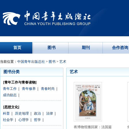
首页
图书
期刊
合作咨询
当前位置：
中国青年出版总社
>
图书
>
艺术
图书分类
艺术
[青年工作与青春读物]
青年工作
|
青年修养
|
青春时尚
|
成功励志
|
[思想文化]
科普
|
历史地理
|
政治
|
法律
|
社会学
|
心理学
|
哲学
|
将博物馆搬回家：法国篇