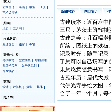
[艺术]
艺术理论
|
绘画
|
雕塑
|
动漫
|
编辑推荐
内容简介
作
艺术类考试
|
古建读本：近百座中
[纪实]
纪实
|
工具书
|
三尺，茅茨土阶”讲
古建之美：几百幅老
[文化教育]
财经管理
|
旅游
|
教辅
|
所绘，图纸上的残破
记录时光：随手记录
[音乐书、盘]
考级教材
|
教程曲集
|
歌曲演唱
|
了您可以自己填写的
儿童学音乐
|
鼓号队系列
|
果您愿意随意书写，请
音像制品
|
古雅年历：唐代大殿
[其他]
代佛光寺手绘大图，
设计
|
计算机
|
摄影
|
其他
|
合了一年12个月，
[电子书]