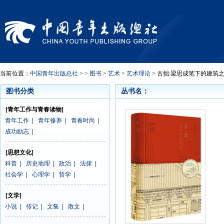
当前位置：
中国青年出版总社
> >
图书
>
艺术
>
艺术理论
> 古拙:梁思成笔下的建筑
图书分类
丛书名：
[青年工作与青春读物]
青年工作
|
青年修养
|
青春时尚
|
成功励志
|
[思想文化]
科普
|
历史地理
|
政治
|
法律
|
社会学
|
心理学
|
哲学
|
[文学]
小说
|
传记
|
文集
|
散文
|