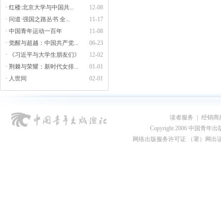
· 红楼:北京大学与中国共...
12-08
· 问道·强国之路丛书 全...
11-17
· 中国青年运动一百年
11-08
· 觉醒与超越：中国共产党...
06-23
· 《习近平与大学生朋友们》
12-02
· 荆棘与荣耀：新时代女排...
01-01
· 人世间
02-01
读者服务
|
经销商
Copyright 2006 中国青年出版总社
网络出版服务许可证 （署）网出证