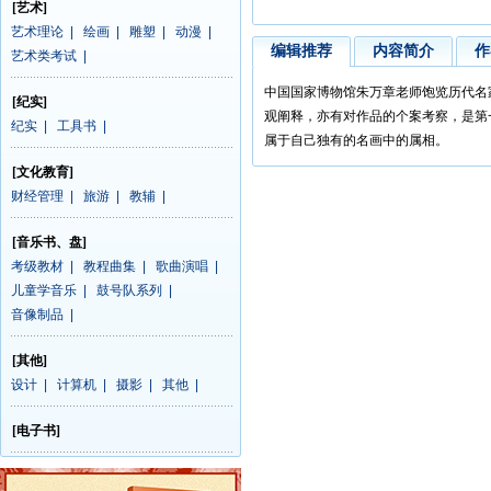
[艺术]
艺术理论
|
绘画
|
雕塑
|
动漫
|
编辑推荐
内容简介
作
艺术类考试
|
中国国家博物馆朱万章老师饱览历代名
[纪实]
观阐释，亦有对作品的个案考察，是第
纪实
|
工具书
|
属于自己独有的名画中的属相。
[文化教育]
财经管理
|
旅游
|
教辅
|
[音乐书、盘]
考级教材
|
教程曲集
|
歌曲演唱
|
儿童学音乐
|
鼓号队系列
|
音像制品
|
[其他]
设计
|
计算机
|
摄影
|
其他
|
[电子书]