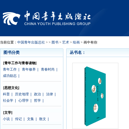
当前位置：
中国青年出版总社
> >
图书
>
艺术
>
绘画
> 画中有你
图书分类
丛书名：
[青年工作与青春读物]
青年工作
|
青年修养
|
青春时尚
|
成功励志
|
[思想文化]
科普
|
历史地理
|
政治
|
法律
|
社会学
|
心理学
|
哲学
|
[文学]
小说
|
传记
|
文集
|
散文
|