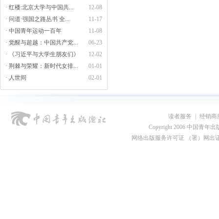
· 红楼:北京大学与中国共...
12-08
· 问道·强国之路丛书 全...
11-17
· 中国青年运动一百年
11-08
· 觉醒与超越：中国共产党...
06-23
· 《习近平与大学生朋友们》
12-02
· 荆棘与荣耀：新时代女排...
01-01
· 人世间
02-01
读者服务
|
经销商
Copyright 2006 中国青年出版总社
网络出版服务许可证 （署）网出证