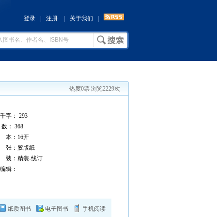
登录
|
注册
|
关于我们
|
热度0票 浏览2229次
千字： 293
数： 368
本：16开
 张：胶版纸
 装：精装-线订
编辑：
纸质图书
电子图书
手机阅读