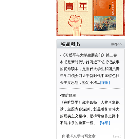
更多>>
·
《习近平与大学生朋友们》第二卷
本书是新时代讲好习近平总书记故事
的优秀读本，是当代大学生和团员青
年学习领会习近平新时代中国特色社
会主义思想，坚定不移...
[详细]
·
在旷野里
《在旷野里》叙事条畅，人物形象饱
满，主题内容深刻，彰显着柳青伟大
的现实主义精神，是柳青创作之路中
不能抹杀的重要一程。...
[详细]
· 向毛泽东学习写文章
12-25