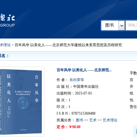
图书
术理论
> 百年风华 以美化人——北京师范大学建校以来美育思想及历程研究
书名：
百年风华 以美化人——北京师范...
字数
作 者：
肖向荣等
页 
出 版 社：中国青年出版社
开 
出版时间：2023-07-01
纸
版 次：1
包
印 次：1
责任
I S B N：9787515369488
所属分类：
图书
>>
艺术
>>
艺术理论
定 价：￥98.00