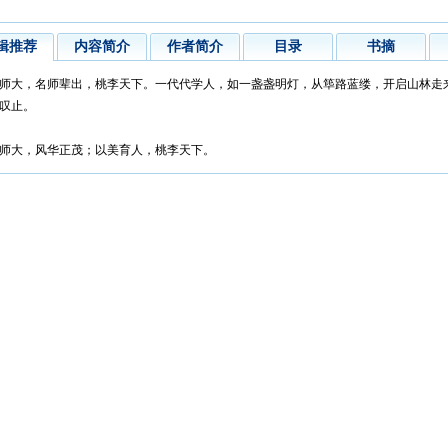
辑推荐
内容简介
作者简介
目录
书摘
师大，名师辈出，桃李天下。一代代学人，如一盏盏明灯，从筚路蓝缕，开启山林走
叹止。
师大，风华正茂；以美育人，桃李天下。