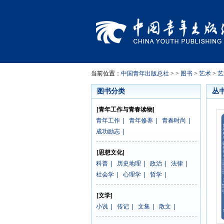
当前位置：
中国青年出版总社
> >
图书
>
艺术
>
艺
图书分类
丛
[青年工作与青春读物]
青年工作
|
青年修养
|
青春时尚
|
成功励志
|
[思想文化]
科普
|
历史地理
|
政治
|
法律
|
社会学
|
心理学
|
哲学
|
[文学]
小说
|
传记
|
文集
|
散文
|