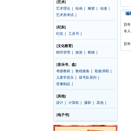
[艺术]
艺术理论
|
绘画
|
雕塑
|
动漫
|
编
艺术类考试
|
百年
[纪实]
令人
纪实
|
工具书
|
百年
[文化教育]
财经管理
|
旅游
|
教辅
|
[音乐书、盘]
考级教材
|
教程曲集
|
歌曲演唱
|
儿童学音乐
|
鼓号队系列
|
音像制品
|
[其他]
设计
|
计算机
|
摄影
|
其他
|
[电子书]