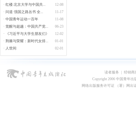
· 红楼:北京大学与中国共...
12-08
· 问道·强国之路丛书 全...
11-17
· 中国青年运动一百年
11-08
· 觉醒与超越：中国共产党...
06-23
· 《习近平与大学生朋友们》
12-02
· 荆棘与荣耀：新时代女排...
01-01
· 人世间
02-01
读者服务
|
经销商
Copyright 2006 中国青年出版总社
网络出版服务许可证 （署）网出证