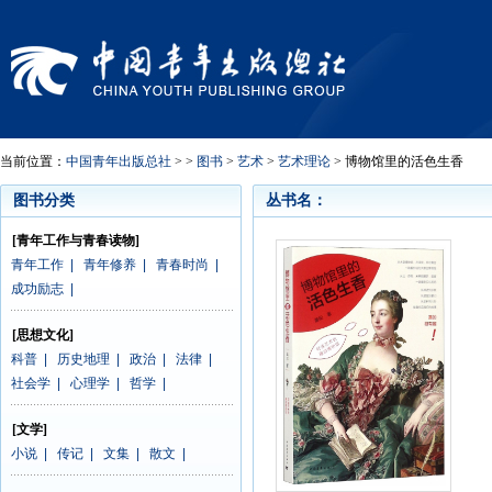
当前位置：
中国青年出版总社
> >
图书
>
艺术
>
艺术理论
> 博物馆里的活色生香
图书分类
丛书名：
[青年工作与青春读物]
青年工作
|
青年修养
|
青春时尚
|
成功励志
|
[思想文化]
科普
|
历史地理
|
政治
|
法律
|
社会学
|
心理学
|
哲学
|
[文学]
小说
|
传记
|
文集
|
散文
|