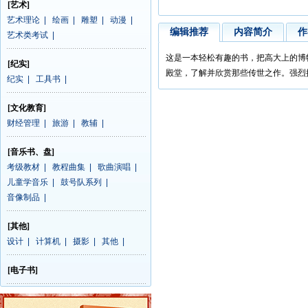
[艺术]
艺术理论
|
绘画
|
雕塑
|
动漫
|
编辑推荐
内容简介
作
艺术类考试
|
这是一本轻松有趣的书，把高大上的博
[纪实]
殿堂，了解并欣赏那些传世之作。强烈
纪实
|
工具书
|
[文化教育]
财经管理
|
旅游
|
教辅
|
[音乐书、盘]
考级教材
|
教程曲集
|
歌曲演唱
|
儿童学音乐
|
鼓号队系列
|
音像制品
|
[其他]
设计
|
计算机
|
摄影
|
其他
|
[电子书]