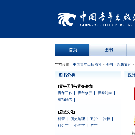
首页
图书
当前位置：
中国青年出版总社
>
图书
>
思想文化
图书分类
政
[青年工作与青春读物]
青年工作
|
青年修养
|
青春时尚
|
成功励志
|
[思想文化]
科普
|
历史地理
|
政治
|
法律
|
社会学
|
心理学
|
哲学
|