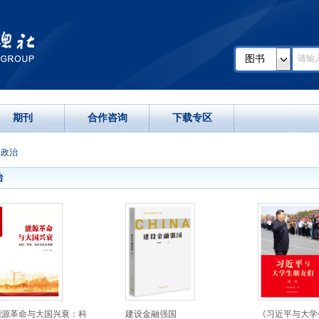
图书
期刊
合作咨询
下载专区
>
政治
治
能源革命与大国兴衰：科
建设金融强国
《习近平与大学