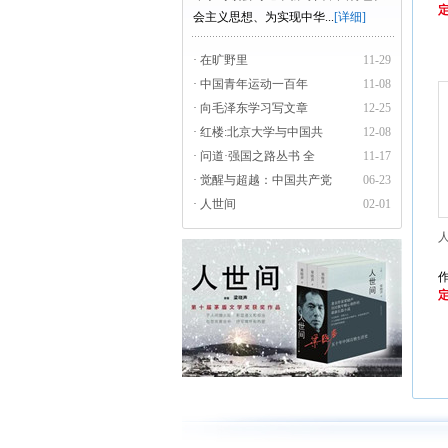
定
会主义思想、为实现中华...
[详细]
· 在旷野里
11-29
· 中国青年运动一百年
11-08
· 向毛泽东学习写文章
12-25
· 红楼:北京大学与中国共
12-08
· 问道·强国之路丛书 全
11-17
· 觉醒与超越：中国共产党
06-23
· 人世间
02-01
定