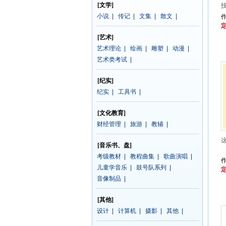
[文学]
技
小说
|
传记
|
文集
|
散文
|
定
[艺术]
艺术理论
|
绘画
|
雕塑
|
动漫
|
艺术类考试
|
[纪实]
纪实
|
工具书
|
[文化教育]
财经管理
|
旅游
|
教辅
|
[音乐书、盘]
考级教材
|
教程曲集
|
歌曲演唱
|
儿童学音乐
|
鼓号队系列
|
定
音像制品
|
[其他]
设计
|
计算机
|
摄影
|
其他
|