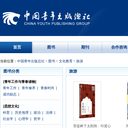
首页
图书
期刊
合作咨询
当前位置：
中国青年出版总社
>
图书
>
文化教育
>
旅游
图书分类
旅游
[青年工作与青春读物]
青年工作
|
青年修养
|
青春时尚
|
成功励志
|
[思想文化]
科普
|
历史地理
|
政治
|
法律
|
社会学
|
心理学
|
哲学
|
菩提树下太阳雨：印度心