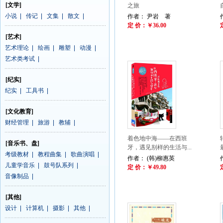
[文学]
之旅
小说
|
传记
|
文集
|
散文
|
作者： 尹岩 著
定 价：￥36.00
[艺术]
艺术理论
|
绘画
|
雕塑
|
动漫
|
艺术类考试
|
[纪实]
纪实
|
工具书
|
[文化教育]
财经管理
|
旅游
|
教辅
|
着色地中海——在西班
[音乐书、盘]
牙，遇见别样的生活与...
考级教材
|
教程曲集
|
歌曲演唱
|
作者： (韩)柳惠英
儿童学音乐
|
鼓号队系列
|
定 价：￥49.80
音像制品
|
[其他]
设计
|
计算机
|
摄影
|
其他
|