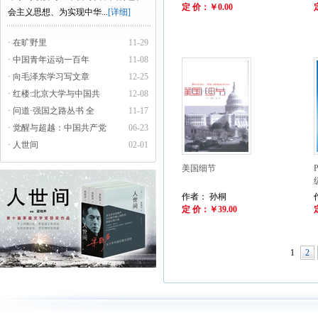
定 价：￥0.00
会主义思想、为实现中华...
[详细]
· 在旷野里
11-29
· 中国青年运动一百年
11-08
· 向毛泽东学习写文章
12-25
· 红楼:北京大学与中国共
12-08
· 问道·强国之路丛书 全
11-17
· 觉醒与超越：中国共产党
06-23
· 人世间
02-01
美国细节
作者： 孙桐
定 价：￥39.00
1
2