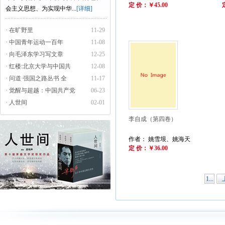
定 价：￥45.00
会主义思想、为实现中华...
[详细]
· 在旷野里
11-29
· 中国青年运动一百年
11-08
· 向毛泽东学习写文章
12-25
· 红楼:北京大学与中国共
12-08
· 问道·强国之路丛书 全
11-17
· 觉醒与超越：中国共产党
06-23
· 人世间
02-01
李自成（第四卷）
作者： 姚雪垠、姚海天
定 价：￥36.00
1...
下一