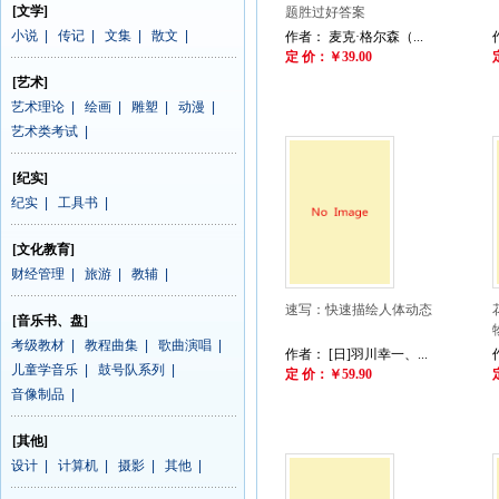
[文学]
题胜过好答案
小说
|
传记
|
文集
|
散文
|
作者： 麦克·格尔森（...
定 价：￥39.00
[艺术]
艺术理论
|
绘画
|
雕塑
|
动漫
|
艺术类考试
|
[纪实]
纪实
|
工具书
|
[文化教育]
财经管理
|
旅游
|
教辅
|
速写：快速描绘人体动态
[音乐书、盘]
考级教材
|
教程曲集
|
歌曲演唱
|
作者： [日]羽川幸一、...
儿童学音乐
|
鼓号队系列
|
定 价：￥59.90
音像制品
|
[其他]
设计
|
计算机
|
摄影
|
其他
|