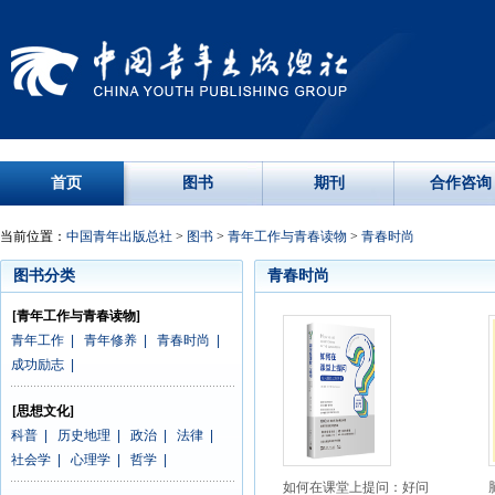
首页
图书
期刊
合作咨询
当前位置：
中国青年出版总社
>
图书
>
青年工作与青春读物
>
青春时尚
图书分类
青春时尚
[青年工作与青春读物]
青年工作
|
青年修养
|
青春时尚
|
成功励志
|
[思想文化]
科普
|
历史地理
|
政治
|
法律
|
社会学
|
心理学
|
哲学
|
如何在课堂上提问：好问