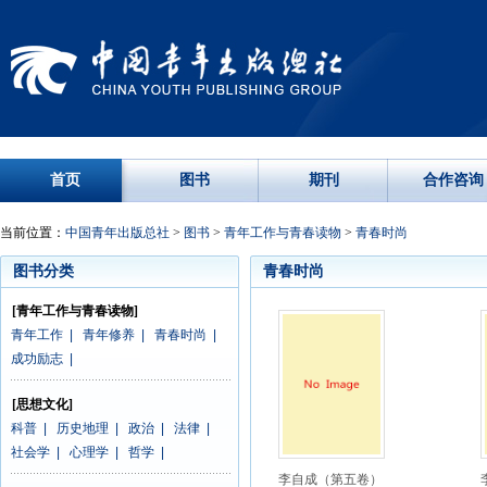
首页
图书
期刊
合作咨询
当前位置：
中国青年出版总社
>
图书
>
青年工作与青春读物
>
青春时尚
图书分类
青春时尚
[青年工作与青春读物]
青年工作
|
青年修养
|
青春时尚
|
成功励志
|
[思想文化]
科普
|
历史地理
|
政治
|
法律
|
社会学
|
心理学
|
哲学
|
李自成（第五卷）