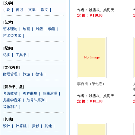
[文学]
小说
|
传记
|
文集
|
散文
|
作者： 姚雪垠、姚海天
定 价：￥110.00
[艺术]
艺术理论
|
绘画
|
雕塑
|
动漫
|
艺术类考试
|
[纪实]
纪实
|
工具书
|
[文化教育]
财经管理
|
旅游
|
教辅
|
李自成（第七卷）
[音乐书、盘]
考级教材
|
教程曲集
|
歌曲演唱
|
作者： 姚雪垠、姚海天
儿童学音乐
|
鼓号队系列
|
定 价：￥101.00
音像制品
|
[其他]
设计
|
计算机
|
摄影
|
其他
|