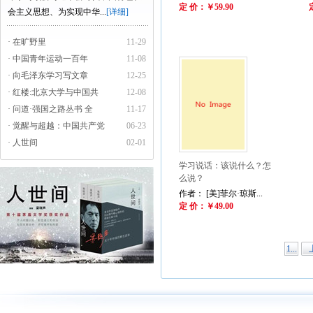
定 价：￥59.90
会主义思想、为实现中华...
[详细]
· 在旷野里
11-29
· 中国青年运动一百年
11-08
· 向毛泽东学习写文章
12-25
· 红楼:北京大学与中国共
12-08
· 问道·强国之路丛书 全
11-17
· 觉醒与超越：中国共产党
06-23
· 人世间
02-01
学习说话：该说什么？怎
么说？
作者： [美]菲尔·琼斯...
定 价：￥49.00
1...
下一