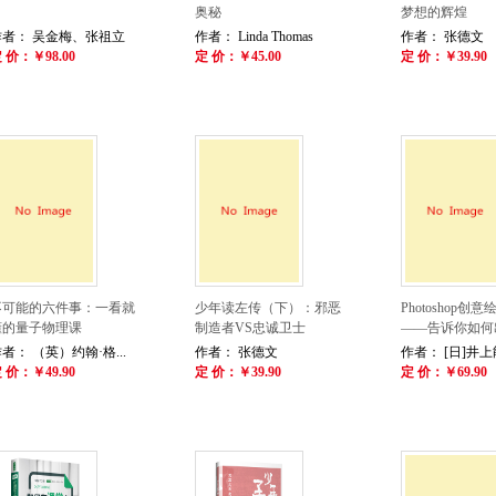
奥秘
梦想的辉煌
作者： 吴金梅、张祖立
作者： Linda Thomas
作者： 张德文
 价：￥98.00
定 价：￥45.00
定 价：￥39.90
不可能的六件事：一看就
少年读左传（下）：邪恶
Photoshop创
懂的量子物理课
制造者VS忠诚卫士
——告诉你如何出
者： （英）约翰·格...
作者： 张德文
作者： [日]井上能
 价：￥49.90
定 价：￥39.90
定 价：￥69.90