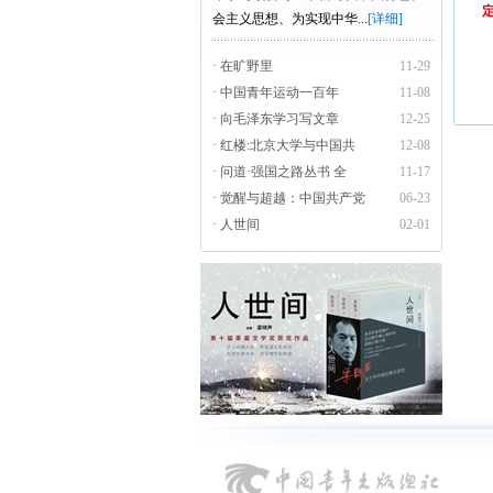
定
会主义思想、为实现中华...
[详细]
· 在旷野里
11-29
· 中国青年运动一百年
11-08
· 向毛泽东学习写文章
12-25
· 红楼:北京大学与中国共
12-08
· 问道·强国之路丛书 全
11-17
· 觉醒与超越：中国共产党
06-23
· 人世间
02-01