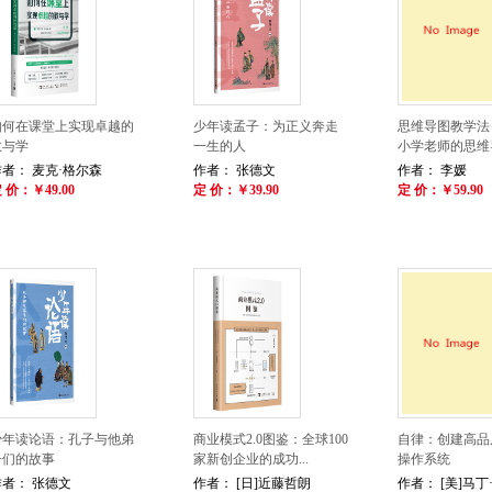
如何在课堂上实现卓越的
少年读孟子：为正义奔走
思维导图教学法
教与学
一生的人
小学老师的思维
作者： 麦克·格尔森
作者： 张德文
作者： 李媛
 价：￥49.00
定 价：￥39.90
定 价：￥59.90
少年读论语：孔子与他弟
商业模式2.0图鉴：全球100
自律：创建高品
子们的故事
家新创企业的成功...
操作系统
作者： 张德文
作者： [日]近藤哲朗
作者： [美]马丁