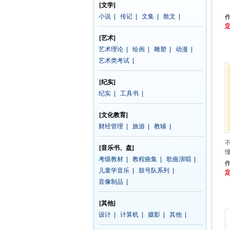
[文学]
小说
|
传记
|
文集
|
散文
|
定
[艺术]
艺术理论
|
绘画
|
雕塑
|
动漫
|
艺术类考试
|
[纪实]
纪实
|
工具书
|
[文化教育]
财经管理
|
旅游
|
教辅
|
[音乐书、盘]
考级教材
|
教程曲集
|
歌曲演唱
|
作
儿童学音乐
|
鼓号队系列
|
定
音像制品
|
[其他]
设计
|
计算机
|
摄影
|
其他
|