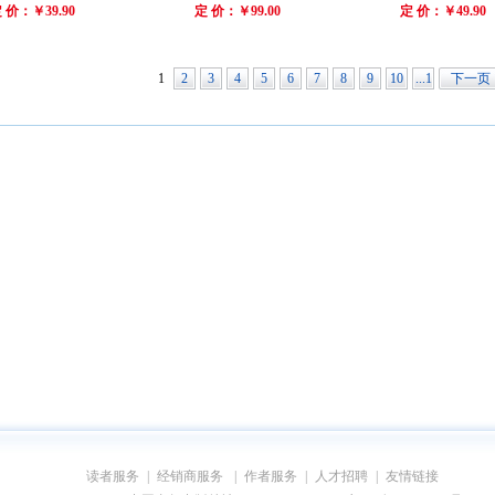
 价：￥39.90
定 价：￥99.00
定 价：￥49.90
1
2
3
4
5
6
7
8
9
10
...1
下一页
27
读者服务
|
经销商服务
|
作者服务
|
人才招聘
|
友情链接