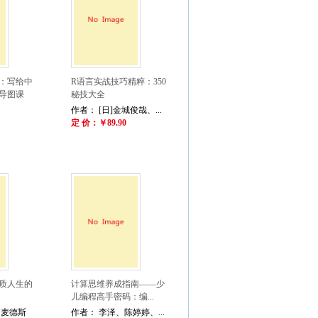
：写给中
R语言实战技巧精粹：350
导图课
秘技大全
作者： [日]金城俊哉、...
定 价：￥89.90
质人生的
计算思维养成指南——少
儿编程高手密码：编...
·麦德斯
作者： 李泽、陈婷婷、...