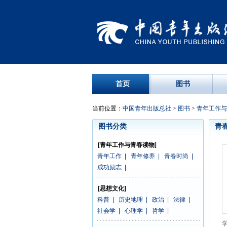
首页
图书
当前位置：
中国青年出版总社
>
图书
>
青年工作与
图书分类
青
[青年工作与青春读物]
青年工作
|
青年修养
|
青春时尚
|
成功励志
|
[思想文化]
科普
|
历史地理
|
政治
|
法律
|
社会学
|
心理学
|
哲学
|