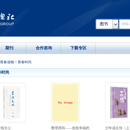
图书
期刊
合作咨询
下载专区
青春读物
>
青春时尚
春时尚
学海文心
整理房间——创造幸福的
少年读左传（上