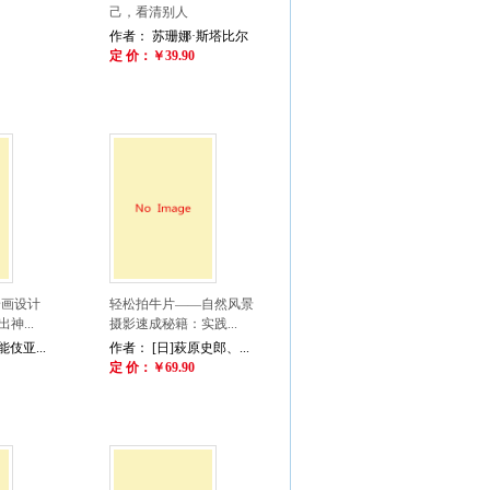
己，看清别人
作者： 苏珊娜·斯塔比尔
定 价：￥39.90
意绘画设计
轻松拍牛片——自然风景
神...
摄影速成秘籍：实践...
伎亚...
作者： [日]萩原史郎、...
定 价：￥69.90