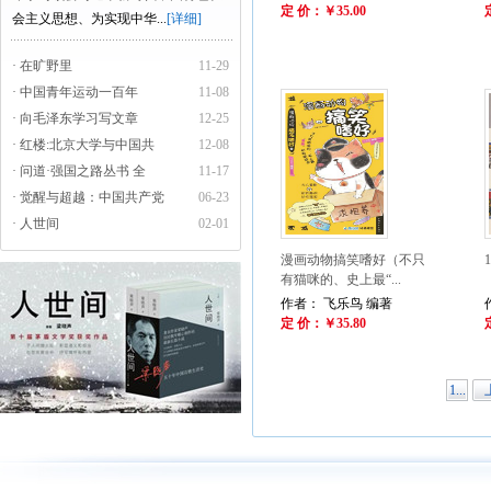
定 价：￥35.00
会主义思想、为实现中华...
[详细]
· 在旷野里
11-29
· 中国青年运动一百年
11-08
· 向毛泽东学习写文章
12-25
· 红楼:北京大学与中国共
12-08
· 问道·强国之路丛书 全
11-17
· 觉醒与超越：中国共产党
06-23
· 人世间
02-01
漫画动物搞笑嗜好（不只
有猫咪的、史上最“...
作者： 飞乐鸟 编著
定 价：￥35.80
1...