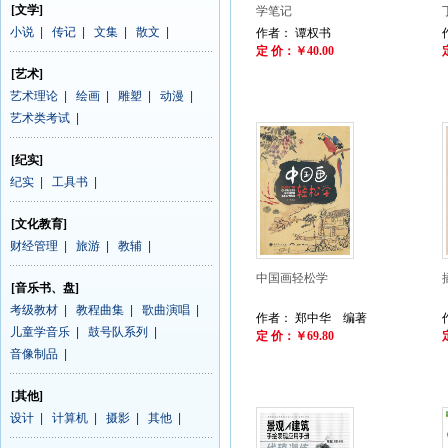
[文学]
学笔记
小说
|
传记
|
文集
|
散文
|
作者： 谭权书
定 价：￥40.00
[艺术]
艺术理论
|
绘画
|
雕塑
|
动漫
|
艺术类考试
|
[纪实]
纪实
|
工具书
|
[文化教育]
财经管理
|
旅游
|
教辅
|
中国画轻松学
[音乐书、盘]
考级教材
|
教程曲集
|
歌曲演唱
|
作者： 郑中华 编著
儿童学音乐
|
鼓号队系列
|
定 价：￥69.80
音像制品
|
[其他]
设计
|
计算机
|
摄影
|
其他
|