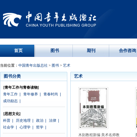
首页
图书
期刊
合作咨询
当前位置：
中国青年出版总社
>
图书
>
艺术
图书分类
艺术
[青年工作与青春读物]
青年工作
|
青年修养
|
青春时尚
|
成功励志
|
[思想文化]
科普
|
历史地理
|
政治
|
法律
|
社会学
|
心理学
|
哲学
|
木刻教程新编 美术名师教