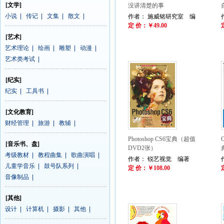
[文学]
没讲清楚的事
小说
|
传记
|
文集
|
散文
|
作者： 施威铭研究室 编
定 价：￥49.00
[艺术]
艺术理论
|
绘画
|
雕塑
|
动漫
|
艺术类考试
|
[纪实]
纪实
|
工具书
|
[文化教育]
财经管理
|
旅游
|
教辅
|
Photoshop CS6宝典（超值
[音乐书、盘]
DVD2张）
考级教材
|
教程曲集
|
歌曲演唱
|
作者： 锐艺视觉 编著
儿童学音乐
|
鼓号队系列
|
定 价：￥108.00
音像制品
|
[其他]
设计
|
计算机
|
摄影
|
其他
|