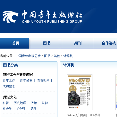
首页
图书
期刊
合作咨询
当前位置：
中国青年出版总社
>
图书
>
其他
>
计算机
图书分类
计算机
[青年工作与青春读物]
青年工作
|
青年修养
|
青春时尚
|
成功励志
|
[思想文化]
科普
|
历史地理
|
政治
|
法律
|
社会学
|
心理学
|
哲学
|
Nikon入门相机100%手册