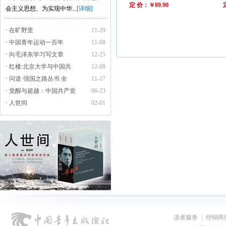
定 价：￥89.90
会主义思想、为实现中华...
[详细]
· 在旷野里
11-29
· 中国青年运动一百年
11-08
· 向毛泽东学习写文章
12-25
· 红楼:北京大学与中国共
12-08
· 问道·强国之路丛书 全
11-17
· 觉醒与超越：中国共产党
06-23
· 人世间
02-01
读者服务
|
经销商