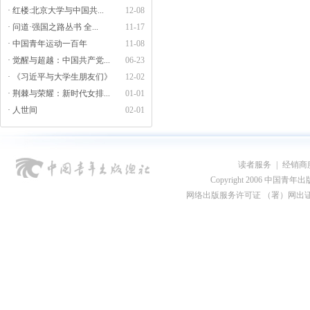
· 红楼:北京大学与中国共...
12-08
· 问道·强国之路丛书 全...
11-17
· 中国青年运动一百年
11-08
· 觉醒与超越：中国共产党...
06-23
· 《习近平与大学生朋友们》
12-02
· 荆棘与荣耀：新时代女排...
01-01
· 人世间
02-01
读者服务
|
经销商
Copyright 2006 中国青年出版总社
网络出版服务许可证 （署）网出证