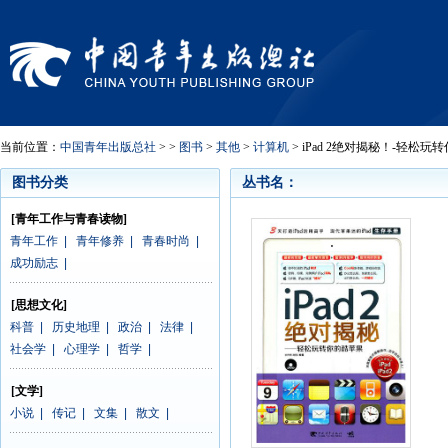
当前位置：
中国青年出版总社
> >
图书
>
其他
>
计算机
> iPad 2绝对揭秘！-轻松玩
图书分类
丛书名：
[青年工作与青春读物]
青年工作
|
青年修养
|
青春时尚
|
成功励志
|
[思想文化]
科普
|
历史地理
|
政治
|
法律
|
社会学
|
心理学
|
哲学
|
[文学]
小说
|
传记
|
文集
|
散文
|