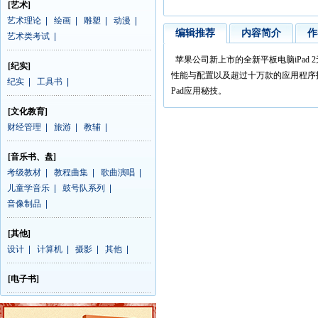
[艺术]
艺术理论
|
绘画
|
雕塑
|
动漫
|
编辑推荐
内容简介
作
艺术类考试
|
苹果公司新上市的全新平板电脑
iPad 2
[纪实]
性能与配置以及超过十万款的应用程序
纪实
|
工具书
|
Pad
应用秘技。
[文化教育]
财经管理
|
旅游
|
教辅
|
[音乐书、盘]
考级教材
|
教程曲集
|
歌曲演唱
|
儿童学音乐
|
鼓号队系列
|
音像制品
|
[其他]
设计
|
计算机
|
摄影
|
其他
|
[电子书]