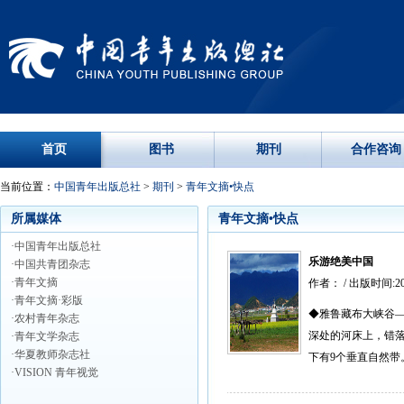
首页
图书
期刊
合作咨询
当前位置：
中国青年出版总社
>
期刊
>
青年文摘•快点
所属媒体
青年文摘•快点
·中国青年出版总社
乐游绝美中国
·中国共青团杂志
·青年文摘
作者： / 出版时间:2
·青年文摘·彩版
◆雅鲁藏布大峡谷—
·农村青年杂志
深处的河床上，错落
·青年文学杂志
·华夏教师杂志社
下有9个垂直自然带
·VISION 青年视觉