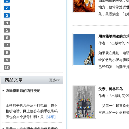
围坐喝茶的深夜，听
地方，他常常浩叹世
茶，茶香满室，门外
用你能够阅读的方
作者： / 出版时间:2
如果就在此刻，电
经扩散到小肠与腹膜
已经63岁，与妻子
更多>>
父亲、树林和鸟
农民摄影师的西行漫记
作者： / 出版时间:2
王搏的手机几乎从不打电话，也不
父亲一生最喜欢树
接听电话。网上他公布的手机号码
河岸上的一片树林旁
旁也会加个括号注明：只...
[详细]