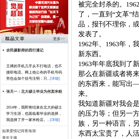
被完全封杀的。196
了，一直到“文革”
品，报刊不理你，
发表了。
更多>>
1962年、1963
农民摄影师的西行漫记
新东西。
1963年年底我到
王搏的手机几乎从不打电话，也不
那么在新疆或者将
接听电话。网上他公布的手机号码
旁也会加个括号注明：只...
[详细]
的东西来，能写出
张天一：北大硕士毕业为何卖米粉
来。
我知道新疆对我会
2014年，我即将结束在北大的硕士
的压力等；但另一
学习生涯，也面临着毕业的选择，
我选择了开一家米粉店。...
[详细]
族，另一种语言，
·如果爱情记得青海湖
东西太宝贵了，人
·青年文摘