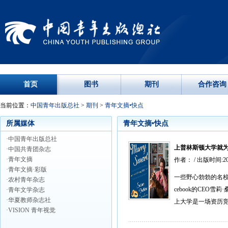
首页
图书
期刊
合作咨询
当前位置：
中国青年出版总社
>
期刊
>
青年文摘•快点
所属媒体
青年文摘•快点
·中国青年出版总社
上普林斯顿大学就
·中国共青团杂志
·青年文摘
作者： / 出版时间:2
·青年文摘·彩版
一些野心勃勃的名校
·农村青年杂志
cebook的CEO
·青年文学杂志
·华夏教师杂志社
上大学是一场资历竞
·VISION 青年视觉