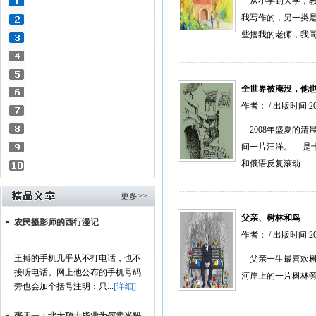
从小学到大学，教
我写作的，另一类
些揍我的老师，我同样
全世界被淹没，他
作者： / 出版时间:2
2008年盛夏的清
间一片汪洋。 是
和俄语反复滚动...
更多>>
父亲、树林和鸟
农民摄影师的西行漫记
作者： / 出版时间:2
王搏的手机几乎从不打电话，也不
父亲一生最喜欢树
接听电话。网上他公布的手机号码
河岸上的一片树林旁
旁也会加个括号注明：只...
[详细]