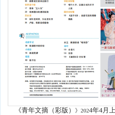
《青年文摘
（
彩版
）
4
年
4
月
》
202