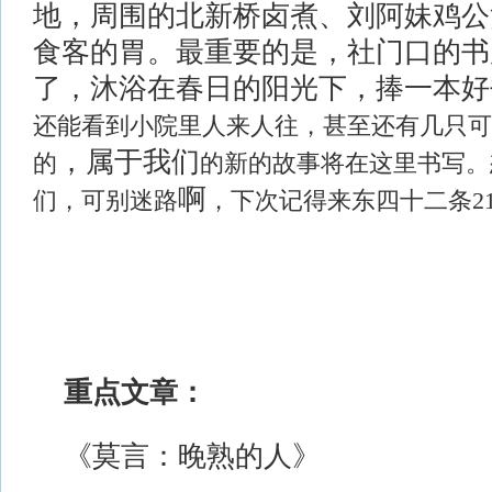
地，周围的北新桥卤煮、刘阿妹鸡公
食客的胃。
最重要的是，社门口的书
了，
沐浴
在春日的阳光下，捧一本好
还能看到小院里人来人往，甚至还有几只可
，
属于
我们
的
的新的故事将在这里书写。
啊
们，可别迷路
，下次记得来东四十二条
重点文章：
《
莫言：晚熟的人
》