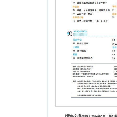
《青年文摘
·彩版》
年
月上第
2024
6
11