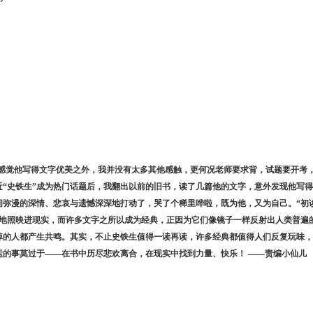
感觉他写得文字优美之外，我并没有太多其他感触，更何况老师要求背，试题要开考
近
“史铁生”成为热门话题后，我翻出以前的旧书，读了几篇他的文字，意外发现他写得
间弥漫的深情、悲哀与遗憾深深地打动了，哭了个稀里哗啦，既为他，又为自己。“初
切地照映进现实，而许多文字之所以成为经典，正因为它们像镜子一样反射出人类普遍
淖的人都产生共鸣。其实，不止史铁生值得一读再读，许多经典都值得人们反复玩味，
运的事莫过于——在书中历尽悲欢离合，在现实中找到力量、快乐！ ——责编小仙儿