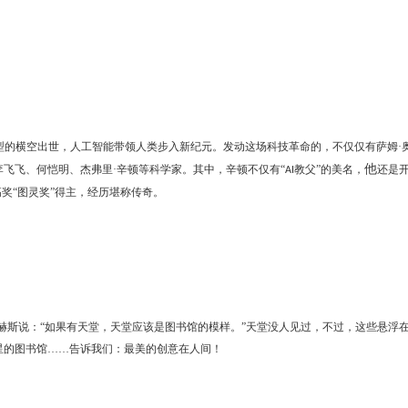
》
型的横空出世，人工智能带领人类步入新纪元。发动这场科技革命的，不仅仅有萨姆·
他
飞飞、何恺明、杰弗里·辛顿等科学家。其中，辛顿不仅有“
教父”的美名，
还是
AI
奖“图灵奖”得主，经历堪称传奇。
赫斯说：
“如果有天堂，天堂应该是图书馆的模样。”天堂没人见过，不过，这些悬浮
星的图书馆……告诉我们：最美的创意在人间！