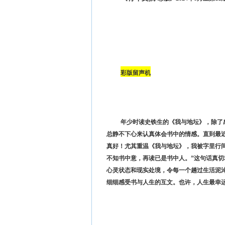
彩版留声机
年少时读史铁生的《我与地坛》，除了
总静不下心来认真体会书中的情感。直到最
真好！尤其重温《我与地坛》，我被字里行
不知书中意，再读已是书中人。”这句话真
心灵状态和现实处境，令每一个趟过生活泥
细细感受书与人生的互文。也许，人生最幸