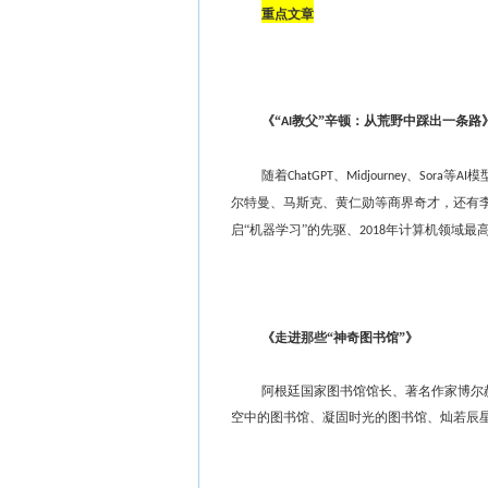
重点文章
《
“
教父”辛顿：从荒野中踩出一条路
AI
随着
、
、
等
模
ChatGPT
Midjourney
Sora
AI
尔特曼、马斯克、黄仁勋等商界奇才，还有李
启
“机器学习”的先驱、
年计算机领域最高
2018
《走进那些
“神奇图书馆”》
阿根廷国家图书馆馆长、著名作家博尔
空中的图书馆、凝固时光的图书馆、灿若辰