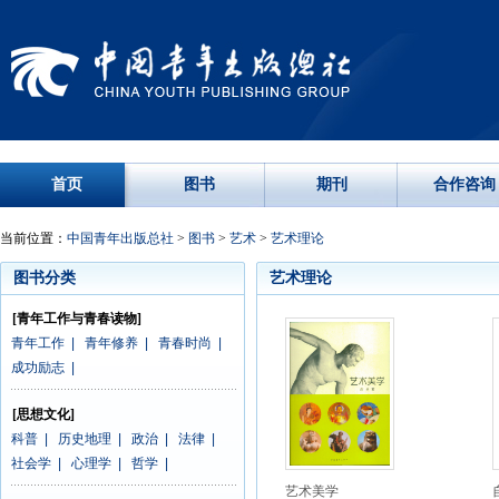
首页
图书
期刊
合作咨询
当前位置：
中国青年出版总社
>
图书
>
艺术
>
艺术理论
图书分类
艺术理论
[青年工作与青春读物]
青年工作
|
青年修养
|
青春时尚
|
成功励志
|
[思想文化]
科普
|
历史地理
|
政治
|
法律
|
社会学
|
心理学
|
哲学
|
艺术美学