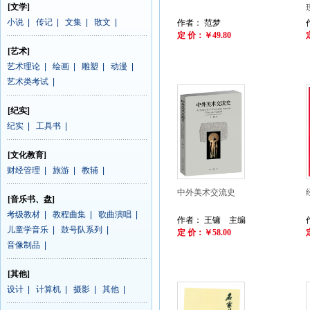
[文学]
小说
|
传记
|
文集
|
散文
|
作者： 范梦
定 价：￥49.80
[艺术]
艺术理论
|
绘画
|
雕塑
|
动漫
|
艺术类考试
|
[纪实]
纪实
|
工具书
|
[文化教育]
财经管理
|
旅游
|
教辅
|
中外美术交流史
[音乐书、盘]
考级教材
|
教程曲集
|
歌曲演唱
|
作者： 王镛 主编
儿童学音乐
|
鼓号队系列
|
定 价：￥58.00
音像制品
|
[其他]
设计
|
计算机
|
摄影
|
其他
|