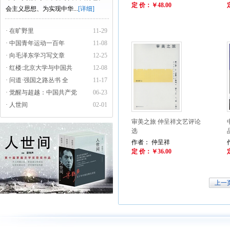
定 价：￥48.00
会主义思想、为实现中华...
[详细]
· 在旷野里
11-29
· 中国青年运动一百年
11-08
· 向毛泽东学习写文章
12-25
· 红楼:北京大学与中国共
12-08
· 问道·强国之路丛书 全
11-17
· 觉醒与超越：中国共产党
06-23
· 人世间
02-01
审美之旅 仲呈祥文艺评论
选
作者： 仲呈祥
定 价：￥36.00
上一