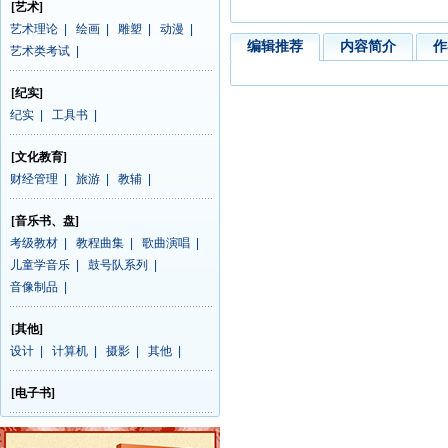
[艺术]
艺术理论
|
绘画
|
雕塑
|
动漫
|
编辑推荐
内容简介
作
艺术类考试
|
[纪实]
纪实
|
工具书
|
[文化教育]
财经管理
|
旅游
|
教辅
|
[音乐书、盘]
考级教材
|
教程曲集
|
歌曲演唱
|
儿童学音乐
|
鼓号队系列
|
音像制品
|
[其他]
设计
|
计算机
|
摄影
|
其他
|
[电子书]