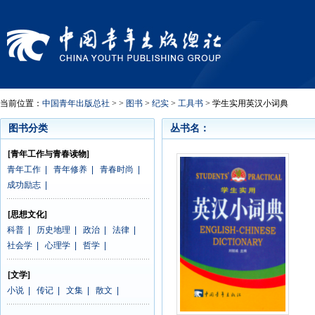
当前位置：
中国青年出版总社
> >
图书
>
纪实
>
工具书
> 学生实用英汉小词典
图书分类
丛书名：
[青年工作与青春读物]
青年工作
|
青年修养
|
青春时尚
|
成功励志
|
[思想文化]
科普
|
历史地理
|
政治
|
法律
|
社会学
|
心理学
|
哲学
|
[文学]
小说
|
传记
|
文集
|
散文
|