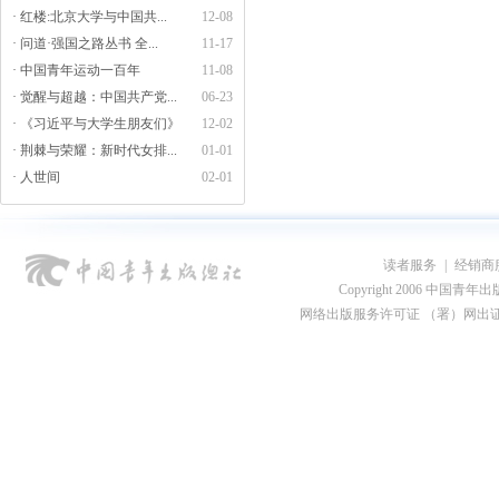
· 红楼:北京大学与中国共...
12-08
· 问道·强国之路丛书 全...
11-17
· 中国青年运动一百年
11-08
· 觉醒与超越：中国共产党...
06-23
· 《习近平与大学生朋友们》
12-02
· 荆棘与荣耀：新时代女排...
01-01
· 人世间
02-01
读者服务
|
经销商
Copyright 2006 中国青年出版总社
网络出版服务许可证 （署）网出证