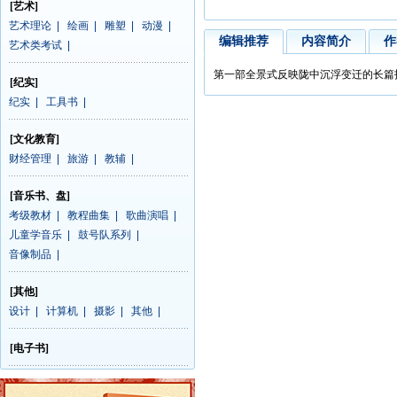
[艺术]
艺术理论
|
绘画
|
雕塑
|
动漫
|
编辑推荐
内容简介
作
艺术类考试
|
第一部全景式反映陇中沉浮变迁的长篇
[纪实]
纪实
|
工具书
|
[文化教育]
财经管理
|
旅游
|
教辅
|
[音乐书、盘]
考级教材
|
教程曲集
|
歌曲演唱
|
儿童学音乐
|
鼓号队系列
|
音像制品
|
[其他]
设计
|
计算机
|
摄影
|
其他
|
[电子书]