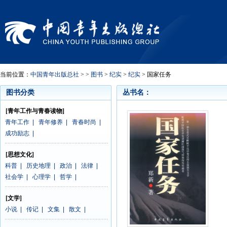
当前位置：
中国青年出版总社
> >
图书
>
纪实
>
纪实
> 国家任务
图书分类
丛书名：
[青年工作与青春读物]
青年工作
|
青年修养
|
青春时尚
|
成功励志
|
[思想文化]
科普
|
历史地理
|
政治
|
法律
|
社会学
|
心理学
|
哲学
|
[文学]
小说
|
传记
|
文集
|
散文
|