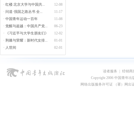
· 红楼:北京大学与中国共...
12-08
· 问道·强国之路丛书 全...
11-17
· 中国青年运动一百年
11-08
· 觉醒与超越：中国共产党...
06-23
· 《习近平与大学生朋友们》
12-02
· 荆棘与荣耀：新时代女排...
01-01
· 人世间
02-01
读者服务
|
经销商
Copyright 2006 中国青年出版总社
网络出版服务许可证 （署）网出证