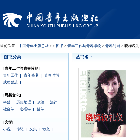
当前位置：
中国青年出版总社
> >
图书
>
青年工作与青春读物
>
青春时尚
> 晓梅说礼
图书分类
丛书名：
[青年工作与青春读物]
青年工作
|
青年修养
|
青春时尚
|
成功励志
|
[思想文化]
科普
|
历史地理
|
政治
|
法律
|
社会学
|
心理学
|
哲学
|
[文学]
小说
|
传记
|
文集
|
散文
|