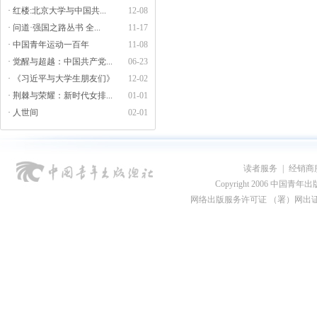
· 红楼:北京大学与中国共...
12-08
· 问道·强国之路丛书 全...
11-17
· 中国青年运动一百年
11-08
· 觉醒与超越：中国共产党...
06-23
· 《习近平与大学生朋友们》
12-02
· 荆棘与荣耀：新时代女排...
01-01
· 人世间
02-01
读者服务
|
经销商
Copyright 2006 中国青年出版总社
网络出版服务许可证 （署）网出证