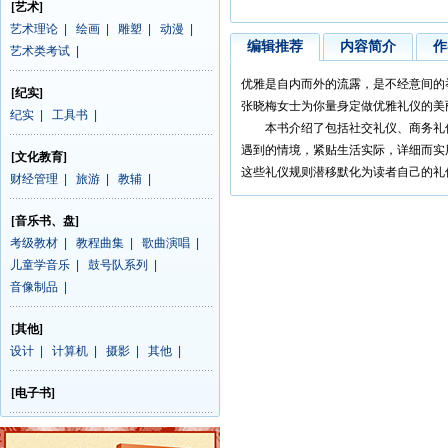
[艺术]
艺术理论
|
绘画
|
雕塑
|
动漫
|
编辑推荐
内容简介
作
艺术类考试
|
优雅是自内而外的流露，是不经意间的
[纪实]
张晓梅女士为你量身定做优雅礼仪的美
纪实
|
工具书
|
本书介绍了包括社交礼仪、商务礼仪
遇到的情境，紧贴生活实际，详细而实
[文化教育]
这些礼仪规则潜移默化为读者自己的礼
财经管理
|
旅游
|
教辅
|
[音乐书、盘]
考级教材
|
教程曲集
|
歌曲演唱
|
儿童学音乐
|
鼓号队系列
|
音像制品
|
[其他]
设计
|
计算机
|
摄影
|
其他
|
[电子书]