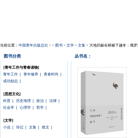
当前位置：
中国青年出版总社
> >
图书
>
文学
>
文集
> 大地仍躲在棉被下越冬：俄
图书分类
丛书名：
[青年工作与青春读物]
青年工作
|
青年修养
|
青春时尚
|
成功励志
|
[思想文化]
科普
|
历史地理
|
政治
|
法律
|
社会学
|
心理学
|
哲学
|
[文学]
小说
|
传记
|
文集
|
散文
|