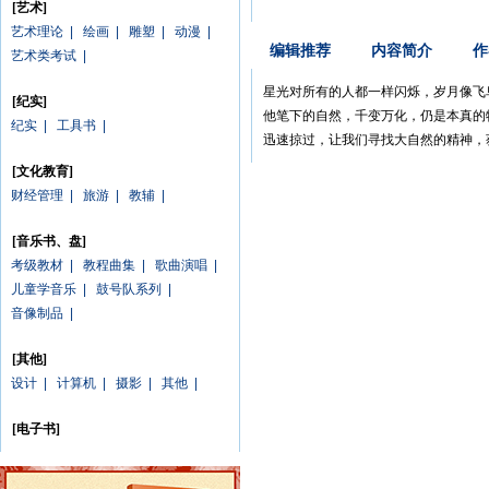
[艺术]
艺术理论
|
绘画
|
雕塑
|
动漫
|
编辑推荐
内容简介
作
艺术类考试
|
星光对所有的人都一样闪烁，岁月像飞
[纪实]
他笔下的自然，千变万化，仍是本真的
纪实
|
工具书
|
迅速掠过，让我们寻找大自然的精神，
[文化教育]
财经管理
|
旅游
|
教辅
|
[音乐书、盘]
考级教材
|
教程曲集
|
歌曲演唱
|
儿童学音乐
|
鼓号队系列
|
音像制品
|
[其他]
设计
|
计算机
|
摄影
|
其他
|
[电子书]