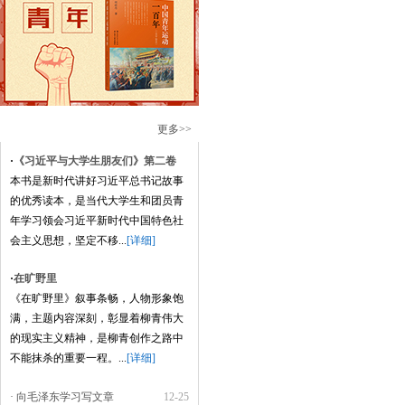
更多>>
·
《习近平与大学生朋友们》第二卷
本书是新时代讲好习近平总书记故事
的优秀读本，是当代大学生和团员青
年学习领会习近平新时代中国特色社
会主义思想，坚定不移...
[详细]
·
在旷野里
《在旷野里》叙事条畅，人物形象饱
满，主题内容深刻，彰显着柳青伟大
的现实主义精神，是柳青创作之路中
不能抹杀的重要一程。...
[详细]
· 向毛泽东学习写文章
12-25