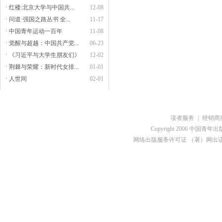
· 红楼:北京大学与中国共...
12-08
· 问道·强国之路丛书 全...
11-17
· 中国青年运动一百年
11-08
· 觉醒与超越：中国共产党...
06-23
· 《习近平与大学生朋友们》
12-02
· 荆棘与荣耀：新时代女排...
01-01
· 人世间
02-01
读者服务
|
经销商
Copyright 2006 中国青年出版总社
网络出版服务许可证 （署）网出证