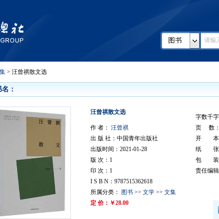
图书
集
> 汪曾祺散文选
书名：
汪曾祺散文选
字数千字
作 者：
汪曾祺
页 数： 
出 版 社：中国青年出版社
开 本
出版时间：2021-01-28
纸 张
版 次：1
包 装
印 次：1
责任编辑
I S B N：9787515362618
所属分类：
图书
>>
文学
>>
文集
定 价：￥28.00