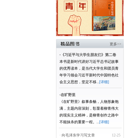
更多>>
·
《习近平与大学生朋友们》第二卷
本书是新时代讲好习近平总书记故事
的优秀读本，是当代大学生和团员青
年学习领会习近平新时代中国特色社
会主义思想，坚定不移...
[详细]
·
在旷野里
《在旷野里》叙事条畅，人物形象饱
满，主题内容深刻，彰显着柳青伟大
的现实主义精神，是柳青创作之路中
不能抹杀的重要一程。...
[详细]
· 向毛泽东学习写文章
12-25