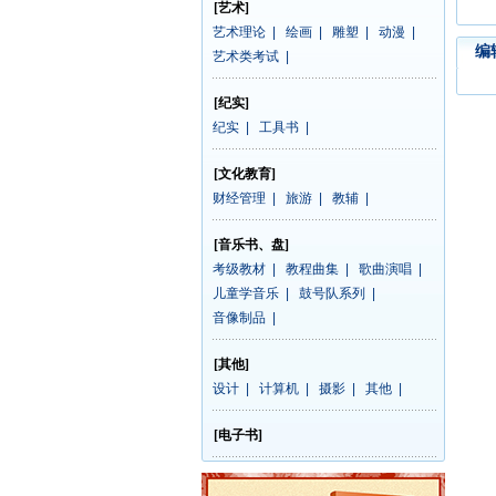
[艺术]
艺术理论
|
绘画
|
雕塑
|
动漫
|
编
艺术类考试
|
[纪实]
纪实
|
工具书
|
[文化教育]
财经管理
|
旅游
|
教辅
|
[音乐书、盘]
考级教材
|
教程曲集
|
歌曲演唱
|
儿童学音乐
|
鼓号队系列
|
音像制品
|
[其他]
设计
|
计算机
|
摄影
|
其他
|
[电子书]