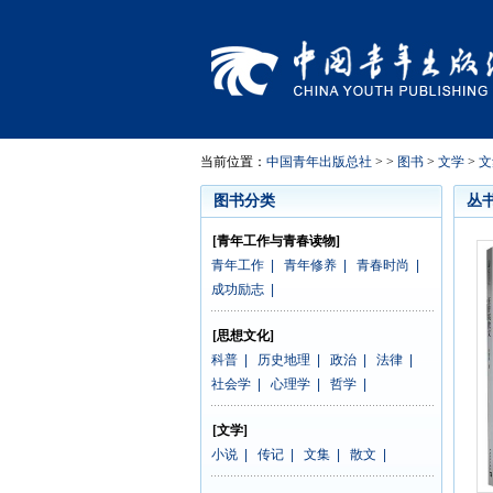
当前位置：
中国青年出版总社
> >
图书
>
文学
>
文
图书分类
丛
[青年工作与青春读物]
青年工作
|
青年修养
|
青春时尚
|
成功励志
|
[思想文化]
科普
|
历史地理
|
政治
|
法律
|
社会学
|
心理学
|
哲学
|
[文学]
小说
|
传记
|
文集
|
散文
|