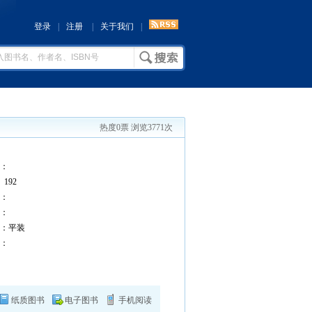
登录
|
注册
|
关于我们
|
热度0票 浏览3771次
：
192
：
：
：平装
：
纸质图书
电子图书
手机阅读