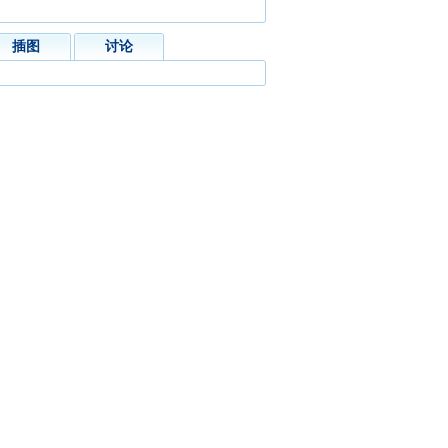
插图
讨论