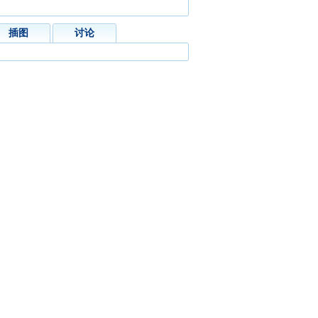
插图
讨论