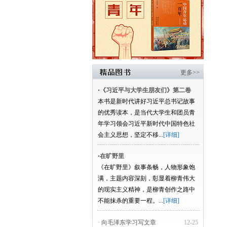
更多>>
·
《习近平与大学生朋友们》第二卷
本书是新时代讲好习近平总书记故事
的优秀读本，是当代大学生和团员青
年学习领会习近平新时代中国特色社
会主义思想，坚定不移...
[详细]
·
在旷野里
《在旷野里》叙事条畅，人物形象饱
满，主题内容深刻，彰显着柳青伟大
的现实主义精神，是柳青创作之路中
不能抹杀的重要一程。...
[详细]
· 向毛泽东学习写文章
12-25