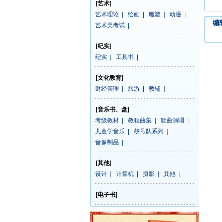
[艺术]
艺术理论
|
绘画
|
雕塑
|
动漫
|
编
艺术类考试
|
[纪实]
纪实
|
工具书
|
[文化教育]
财经管理
|
旅游
|
教辅
|
[音乐书、盘]
考级教材
|
教程曲集
|
歌曲演唱
|
儿童学音乐
|
鼓号队系列
|
音像制品
|
[其他]
设计
|
计算机
|
摄影
|
其他
|
[电子书]