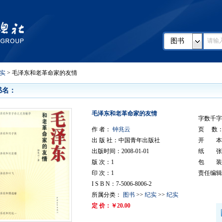
图书
实
> 毛泽东和老革命家的友情
书名：
毛泽东和老革命家的友情
字数千字：
作 者：
钟兆云
页 数： 
出 版 社：中国青年出版社
开 本：
出版时间：2008-01-01
纸 张
版 次：1
包 装
印 次：1
责任编辑
I S B N：7-5006-8006-2
所属分类：
图书
>>
纪实
>>
纪实
定 价：￥20.00