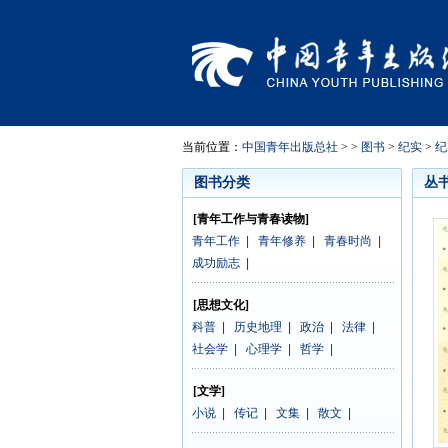
当前位置：
中国青年出版总社
> >
图书
>
纪实
>
纪
图书分类
丛
[青年工作与青春读物]
青年工作
|
青年修养
|
青春时尚
|
成功励志
|
[思想文化]
科普
|
历史地理
|
政治
|
法律
|
社会学
|
心理学
|
哲学
|
[文学]
小说
|
传记
|
文集
|
散文
|