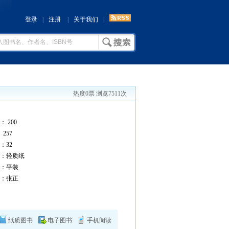
登录
|
注册
|
关于我们
|
热度0票 浏览7511次
 200
257
32
：轻质纸
：平装
：张正
纸质图书
电子图书
手机阅读