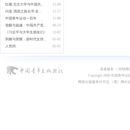
· 红楼:北京大学与中国共...
12-08
· 问道·强国之路丛书 全...
11-17
· 中国青年运动一百年
11-08
· 觉醒与超越：中国共产党...
06-23
· 《习近平与大学生朋友们》
12-02
· 荆棘与荣耀：新时代女排...
01-01
· 人世间
02-01
读者服务
|
经销商
Copyright 2006 中国青年出版总社
网络出版服务许可证 （署）网出证