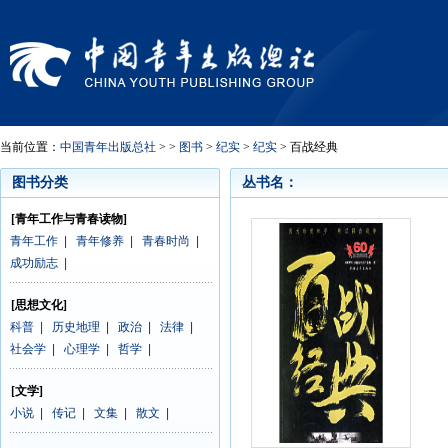
当前位置：
中国青年出版总社
> >
图书
>
纪实
>
纪实
> 百战经典
图书分类
丛书名：
[青年工作与青春读物]
青年工作
|
青年修养
|
青春时尚
|
成功励志
|
[思想文化]
科普
|
历史地理
|
政治
|
法律
|
社会学
|
心理学
|
哲学
|
[文学]
小说
|
传记
|
文集
|
散文
|