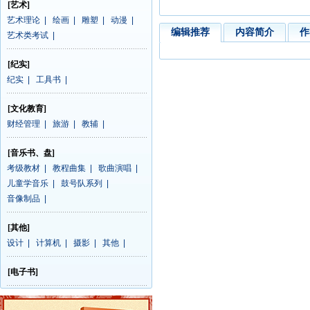
[艺术]
艺术理论
|
绘画
|
雕塑
|
动漫
|
编辑推荐
内容简介
作
艺术类考试
|
[纪实]
纪实
|
工具书
|
[文化教育]
财经管理
|
旅游
|
教辅
|
[音乐书、盘]
考级教材
|
教程曲集
|
歌曲演唱
|
儿童学音乐
|
鼓号队系列
|
音像制品
|
[其他]
设计
|
计算机
|
摄影
|
其他
|
[电子书]