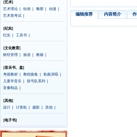
[艺术]
艺术理论
|
绘画
|
雕塑
|
动漫
|
编辑推荐
内容简介
作
艺术类考试
|
[纪实]
纪实
|
工具书
|
[文化教育]
财经管理
|
旅游
|
教辅
|
[音乐书、盘]
考级教材
|
教程曲集
|
歌曲演唱
|
儿童学音乐
|
鼓号队系列
|
音像制品
|
[其他]
设计
|
计算机
|
摄影
|
其他
|
[电子书]