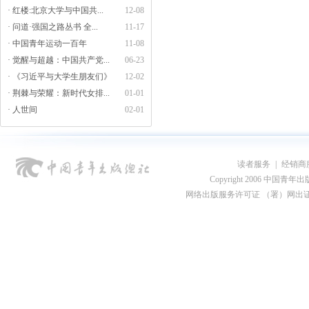
· 红楼:北京大学与中国共...
12-08
· 问道·强国之路丛书 全...
11-17
· 中国青年运动一百年
11-08
· 觉醒与超越：中国共产党...
06-23
· 《习近平与大学生朋友们》
12-02
· 荆棘与荣耀：新时代女排...
01-01
· 人世间
02-01
读者服务
|
经销商
Copyright 2006 中国青年出版总社
网络出版服务许可证 （署）网出证