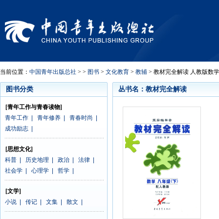
当前位置：
中国青年出版总社
> >
图书
>
文化教育
>
教辅
> 教材完全解读 人教版数学
图书分类
丛书名：教材完全解读
[青年工作与青春读物]
青年工作
|
青年修养
|
青春时尚
|
成功励志
|
[思想文化]
科普
|
历史地理
|
政治
|
法律
|
社会学
|
心理学
|
哲学
|
[文学]
小说
|
传记
|
文集
|
散文
|